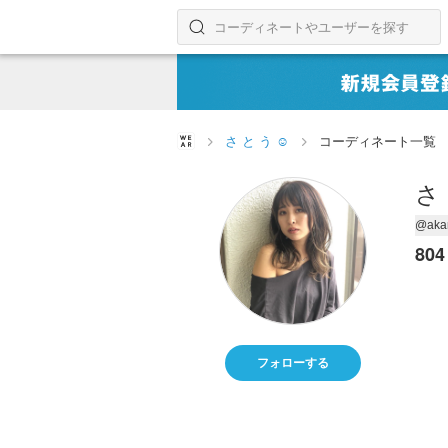
コーディネートやユーザーを探す
検索する
さ と う ☺︎
コーディネート一覧
さ 
@akar
804
フォローする