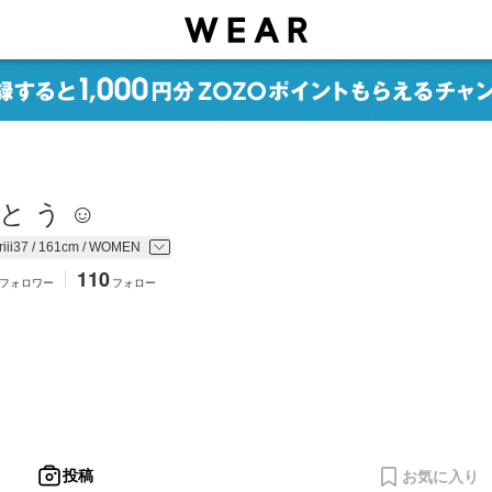
と う ☺︎
iii37 / 161cm / WOMEN
110
フォロワー
フォロー
投稿
お気に入り