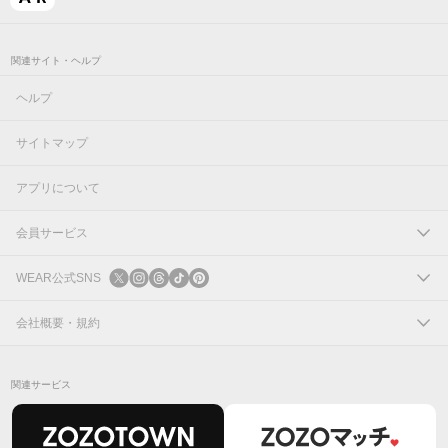
関連サイト・ヘルプ
ヘルプ
サイトマップ
アプリについて
会員サービス
ログイン
WEAR公式SNS
新規会員登録
X
会社概要・規約
Instagram
コーポレートサイト
関連サービス
Threads
会社概要