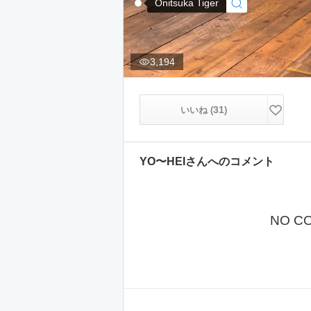
Onitsuka Tiger
3,194
31
いいね (
)
YO〜HEI
さんへのコメント
NO C