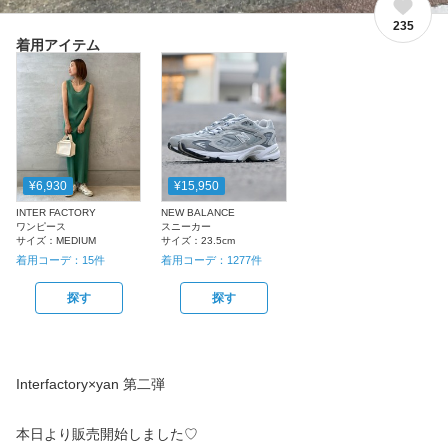
235
着用アイテム
¥6,930
¥15,950
INTER FACTORY
NEW BALANCE
ワンピース
スニーカー
サイズ：
MEDIUM
サイズ：
23.5cm
着用コーデ：
15
件
着用コーデ：
1277
件
探す
探す
Interfactory×yan 第二弾
本日より販売開始しました♡