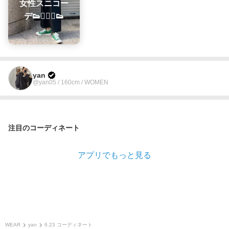
女性スニコー
デ👟👱🏻‍♀️👟
yan
@yan05 / 160cm / WOMEN
注目のコーディネート
アプリでもっと見る
WEAR
yan
6.23 コーディネート