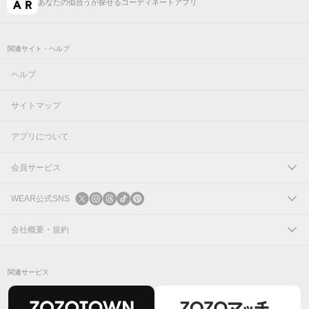
あなたの似合うが探せるコーディネートアプリ
関連サイト・ヘルプ
ヘルプ
サイトマップ
アプリについて
会員サービス
ログイン
WEAR公式SNS
新規会員登録
X
会社概要・規約
Instagram
コーポレートサイト
関連サービス
Threads
会社概要