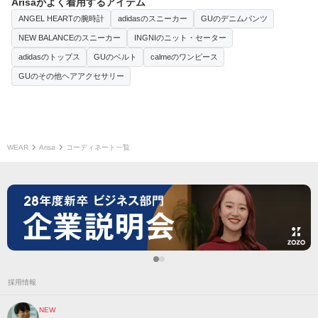
Arisaがよく着用するアイテム
ANGEL HEARTの腕時計
adidasのスニーカー
GUのデニムパンツ
NEW BALANCEのスニーカー
INGNIのニット・セーター
adidasのトップス
GUのベルト
calmeのワンピース
GUのその他ヘアアクセサリー
WEAR
Arisa
コーディネート一覧
採用情報
NEW