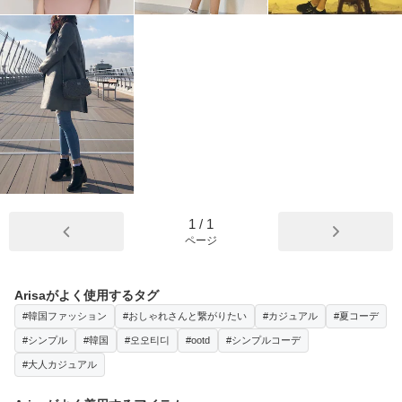
1
/
1
ページ
Arisaがよく使用するタグ
#韓国ファッション
#おしゃれさんと繋がりたい
#カジュアル
#夏コーデ
#シンプル
#韓国
#오오티디
#ootd
#シンプルコーデ
#大人カジュアル