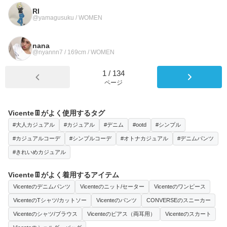
RI
@yamagusuku / WOMEN
nana
@nyannn7 / 169cm / WOMEN
1
/
134
ページ
Vicente👖がよく使用するタグ
#大人カジュアル
#カジュアル
#デニム
#ootd
#シンプル
#カジュアルコーデ
#シンプルコーデ
#オトナカジュアル
#デニムパンツ
#きれいめカジュアル
Vicente👖がよく着用するアイテム
Vicenteのデニムパンツ
Vicenteのニット/セーター
Vicenteのワンピース
VicenteのTシャツ/カットソー
Vicenteのパンツ
CONVERSEのスニーカー
Vicenteのシャツ/ブラウス
Vicenteのピアス（両耳用）
Vicenteのスカート