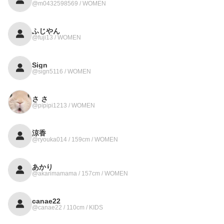
@m0432598569 / WOMEN
ふじやん
@fuji13 / WOMEN
Sign
@sign5116 / WOMEN
さ さ
@pipipi1213 / WOMEN
涼香
@ryouka014 / 159cm / WOMEN
あかり
@akarimamama / 157cm / WOMEN
canae22
@canae22 / 110cm / KIDS