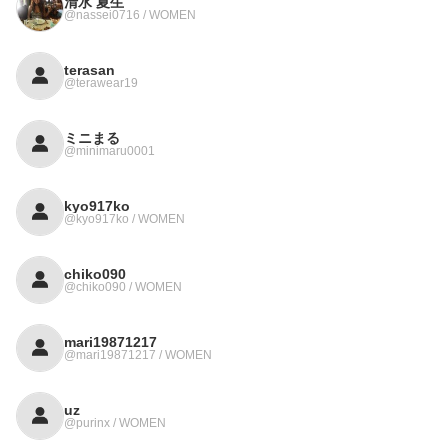
清水 夏生
@nassei0716 / WOMEN
terasan
@terawear19
ミニまる
@minimaru0001
kyo917ko
@kyo917ko / WOMEN
chiko090
@chiko090 / WOMEN
mari19871217
@mari19871217 / WOMEN
uz
@purinx / WOMEN