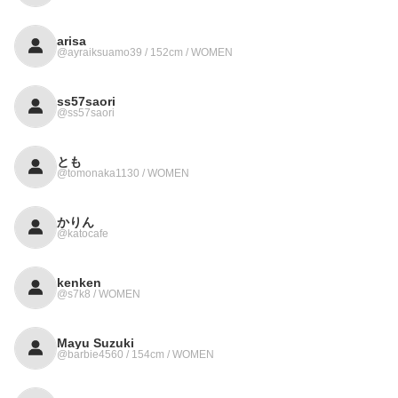
arisa
@ayraiksuamo39 / 152cm / WOMEN
ss57saori
@ss57saori
とも
@tomonaka1130 / WOMEN
かりん
@katocafe
kenken
@s7k8 / WOMEN
Mayu Suzuki
@barbie4560 / 154cm / WOMEN