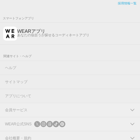
採用情報一覧
スマートフォンアプリ
WEARアプリ
あなたの似合うが探せるコーディネートアプリ
関連サイト・ヘルプ
ヘルプ
サイトマップ
アプリについて
会員サービス
ログイン
WEAR公式SNS
新規会員登録
X
会社概要・規約