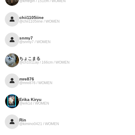
@kmtrgirl / 151cm / WOMEN
chii1105iine
@chii1105iine / WOMEN
snmy7
@snmy7 / WOMEN
ちょこまる
@ch1011ay / 166cm / WOMEN
mre876
@mre876 / WOMEN
Erika Kiryu
@erk1d / WOMEN
Rin
@kimino0421 / WOMEN