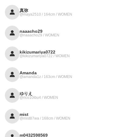
真弥
@maya2510 / 164cm / WOMEN
naaacho29
@naaacho29 / WOMEN
kikizumariya0722
@kikizumariya0722 / WOMEN
Amanda
@amanda1z / 163cm / WOMEN
ゆりえ
@rico10ibu4 / WOMEN
mist
@mist87wa / 168cm / WOMEN
m0432598569