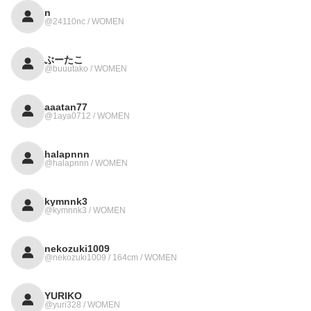
n
@24110nc / WOMEN
ぶーたこ
@buuutako / WOMEN
aaatan77
@1aya0712 / WOMEN
halapnnn
@halapnnn / WOMEN
kymnnk3
@kymnnk3 / WOMEN
nekozuki1009
@nekozuki1009 / 164cm / WOMEN
YURIKO
@yuri328 / WOMEN