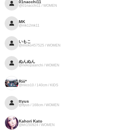
01nacchi11
@01nacchi11 / WOMEN
MK
@mk12mk11
いもこ
@imoko457525 / WOMEN
ぬんぬん
@nekopaanchi / WOMEN
Riii*
@riiico10 / 140cm / KIDS
ttyus
@ttyus / 168cm / WOMEN
Kahori Kato
@kh150924 / WOMEN