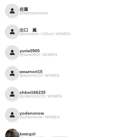
佐藤
@satosatomama
出口 薫
@ramukoro / 165cm / WOMEN
yurie0905
@yurie0905 / WOMEN
wearnori15
@wearnori15 / WOMEN
chkm166235
@chkm166235 / WOMEN
yodensnow
@yodensnow / WOMEN
kmtrgirl