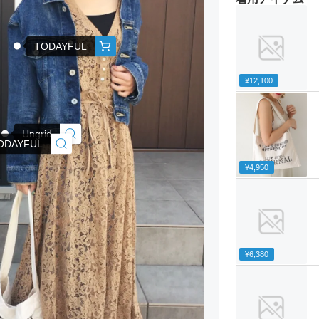
TODAYFUL
¥12,100
Ungrid
ODAYFUL
¥4,950
¥6,380