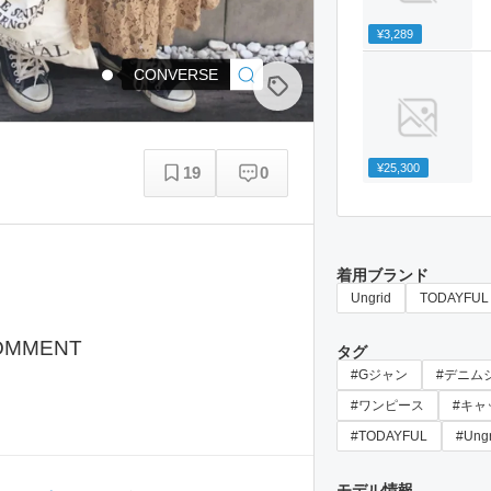
¥3,289
CONVERSE
¥25,300
19
0
着用ブランド
Ungrid
TODAYFUL
OMMENT
タグ
#Gジャン
#デニム
#ワンピース
#キャ
#TODAYFUL
#Ungr
モデル情報