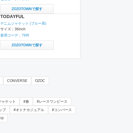
ZOZOTOWNで探す
TODAYFUL
デニムジャケット
(ブルー系)
サイズ：
36inch
着用コーデ：
79
件
ZOZOTOWNで探す
CONVERSE
OZOC
ジャケット
#春
#レースワンピース
ップ
#オトナカジュアル
#コンバース
id