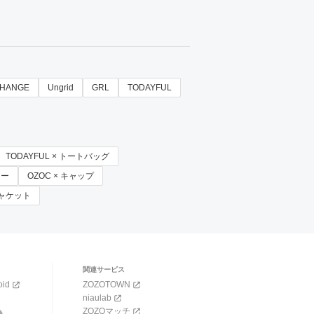
HANGE
Ungrid
GRL
TODAYFUL
TODAYFUL × トートバッグ
カー
OZOC × キャップ
ジャケット
関連サービス
oid
ZOZOTOWN
niaulab
ZOZOマッチ