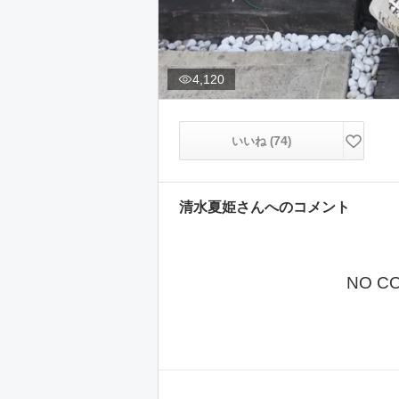
4,120
74
いいね (
)
清水夏姫
さんへのコメント
NO C