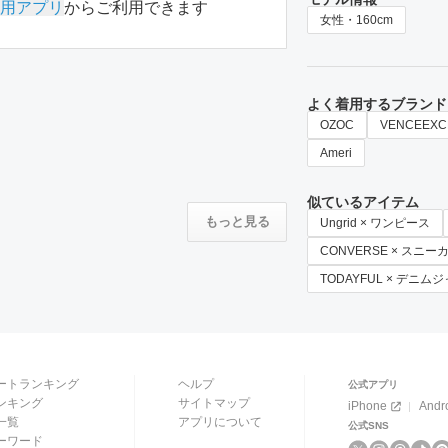
用アプリ
からご利用できます
女性・160cm
よく着用するブランド
OZOC
VENCEEXC
Ameri
似ているアイテム
もっと見る
Ungrid × ワンピース
CONVERSE × スニー
TODAYFUL × デニム
ートランキング
ヘルプ
公式アプリ
ンキング
サイトマップ
iPhone
Andr
一覧
アプリについて
公式SNS
ーワード