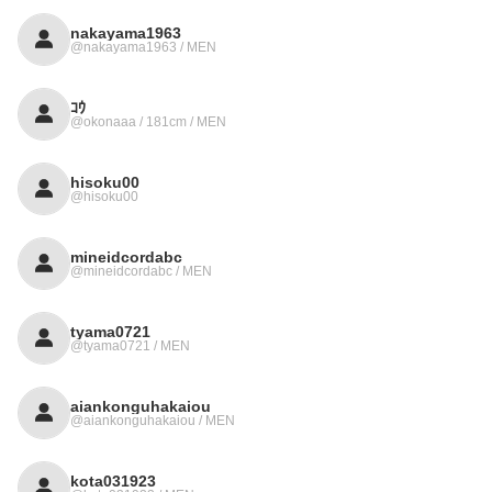
nakayama1963
@nakayama1963 / MEN
ｺｳ
@okonaaa / 181cm / MEN
hisoku00
@hisoku00
mineidcordabc
@mineidcordabc / MEN
tyama0721
@tyama0721 / MEN
aiankonguhakaiou
@aiankonguhakaiou / MEN
kota031923