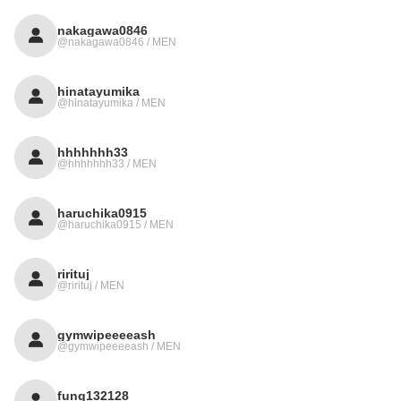
nakagawa0846
@nakagawa0846 / MEN
hinatayumika
@hinatayumika / MEN
hhhhhhh33
@hhhhhhh33 / MEN
haruchika0915
@haruchika0915 / MEN
rirituj
@rirituj / MEN
gymwipeeeeash
@gymwipeeeeash / MEN
fung132128