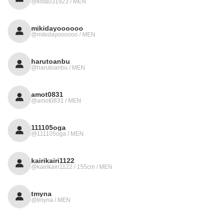
@kota031923 / MEN
mikidayoooooo
@mikidayoooooo / MEN
harutoanbu
@harutoanbu / MEN
amot0831
@amot0831 / MEN
111105oga
@111105oga / MEN
kairikairi1122
@kairikairi1122 / 155cm / MEN
tmyna
@tmyna / MEN