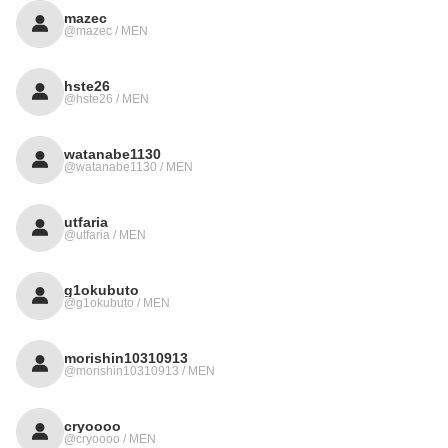
mazec
@mazec / MEN
hste26
@hste26 / MEN
watanabe1130
@watanabe1130 / MEN
utfaria
@utfaria / MEN
g1okubuto
@g1okubuto / MEN
morishin10310913
@morishin10310913 / MEN
cryoooo
@cryoooo / MEN