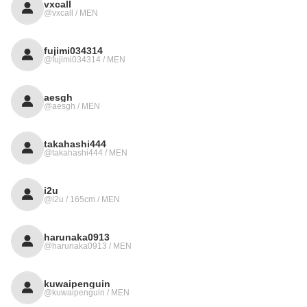
vxcall
@vxcall / MEN
fujimi034314
@fujimi034314 / MEN
aesgh
@aesgh / MEN
takahashi444
@takahashi444 / MEN
i2u
@i2u / 165cm / MEN
harunaka0913
@harunaka0913 / MEN
kuwaipenguin
@kuwaipenguin / MEN