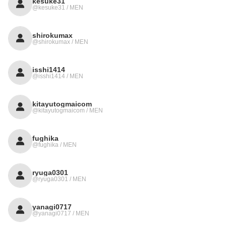
kesuke31
@kesuke31 / MEN
shirokumax
@shirokumax / MEN
isshi1414
@isshi1414 / MEN
kitayutogmaicom
@kitayutogmaicom / MEN
fughika
@fughika / MEN
ryuga0301
@ryuga0301 / MEN
yanagi0717
@yanagi0717 / MEN