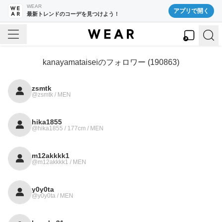
WEAR
アプリで開く
最新トレンドのコーデを見つけよう！
kanayamataisei
のフォロワー (
190863
)
zsmtk
@zsmtk / MEN
hika1855
@hika1855 / 177cm / MEN
m12akkkk1
@m12akkkk1 / MEN
y0y0ta
@y0y0ta / MEN