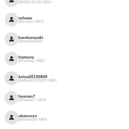
@fung132128 / MEN
ruhaaa
@ruhaaa / MEN
karakarayaki
@karakarayaki
hamusy
@hamusy / MEN
keiya20130809
@keiya20130809 / MEN
haasan7
@haasan7 / MEN
okanoryo
@okanoryo / MEN