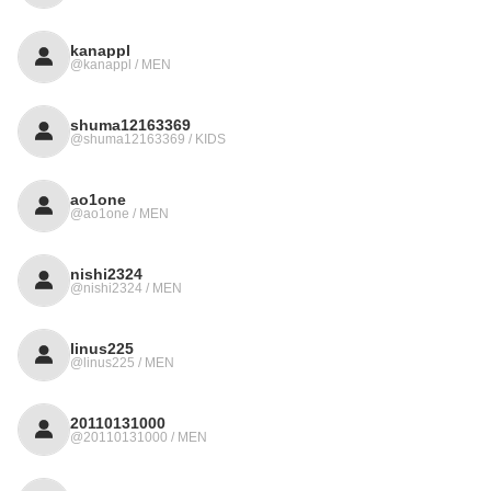
kanappl
@kanappl / MEN
shuma12163369
@shuma12163369 / KIDS
ao1one
@ao1one / MEN
nishi2324
@nishi2324 / MEN
linus225
@linus225 / MEN
20110131000
@20110131000 / MEN