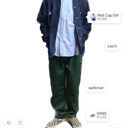
Red Cap Girl
¥3,960
Levi's
workman
VANS
¥7,150