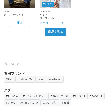
¥2,970
Levi's
newhattan
デニムジャケット
ハット
サイズ：
S/M
探す
着用コーデ：
731
件
商品を見る
2023.4.23
着用ブランド
VANS
Red Cap Girl
Levi's
newhattan
タグ
#おじさん
#デニムジャケット
#カバーオール
#あごひげ
#もみあげ
#シャツ
#シェフパンツ
#スリッポン
#春服