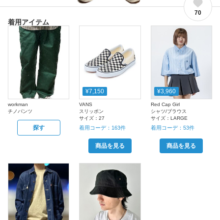
70
着用アイテム
¥7,150
¥3,960
workman
VANS
Red Cap Girl
チノパンツ
スリッポン
シャツ/ブラウス
サイズ：
27
サイズ：
LARGE
探す
着用コーデ：
163
件
着用コーデ：
53
件
商品を見る
商品を見る