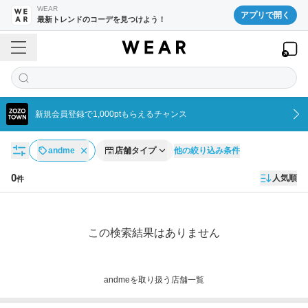
WEAR
アプリで開く
最新トレンドのコーデを見つけよう！
新規会員登録で1,000ptもらえるチャンス
他の絞り込み条件
andme
店舗タイプ
0
人気順
件
店舗一覧
この検索結果はありません
andmeを取り扱う店舗一覧