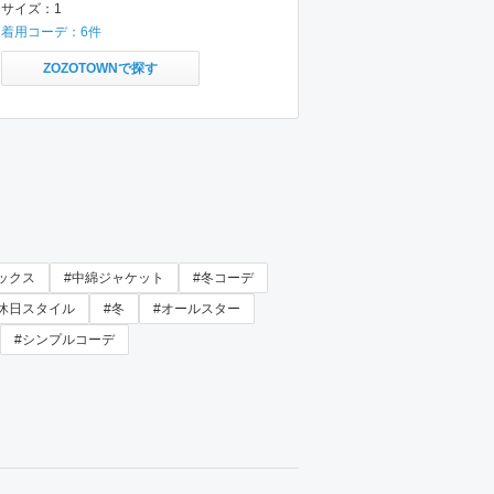
サイズ：
1
着用コーデ：
6
件
ZOZOTOWNで探す
ックス
#中綿ジャケット
#冬コーデ
#休日スタイル
#冬
#オールスター
#シンプルコーデ