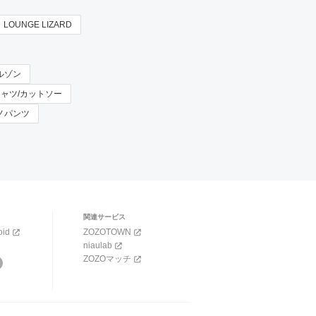
LOUNGE LIZARD
ブルゾン
 Tシャツ/カットソー
 チノパンツ
関連サービス
oid
ZOZOTOWN
niaulab
ZOZOマッチ