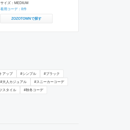
サイズ：
MEDIUM
着用コーデ：
8
件
ZOZOTOWNで探す
トアップ
#シンプル
#ブラック
#大人カジュアル
#スニーカーコーデ
ツスタイル
#秋冬コーデ