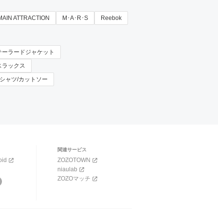
MAIN ATTRACTION
M･A･R･S
Reebok
N × テーラードジャケット
× スラックス
 × Tシャツ/カットソー
関連サービス
oid
ZOZOTOWN
niaulab
ZOZOマッチ