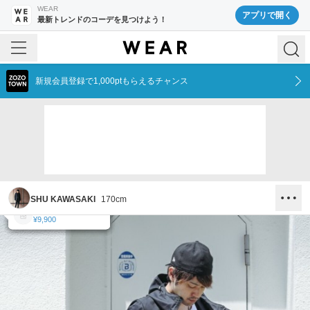
WEAR
アプリで開く
最新トレンドのコーデを見つけよう！
新規会員登録で1,000ptもらえるチャンス
SHU KAWASAKI
170
cm
LOUNGE LIZARD
LOUNGE LIZARD
LOUNGE LIZARD
LOUNGE LIZARD
LOUNGE LIZARD
¥52,800
¥8,800
¥23,100
¥9,680
¥9,900