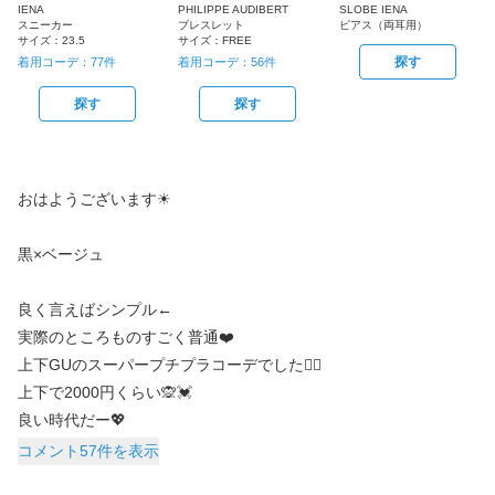
IENA
PHILIPPE AUDIBERT
SLOBE IENA
スニーカー
ブレスレット
ピアス（両耳用）
サイズ：
23.5
サイズ：
FREE
探す
着用コーデ：
77
件
着用コーデ：
56
件
探す
探す
おはようございます☀
黒×ベージュ
良く言えばシンプル←
実際のところものすごく普通❤️
上下GUのスーパープチプラコーデでした🙋‍♂️
上下で2000円くらい🙊💓
コメント57件を表示