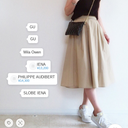
GU
GU
Mila Owen
IENA
¥13,200
PHILIPPE AUDIBERT
¥14,300
SLOBE IENA