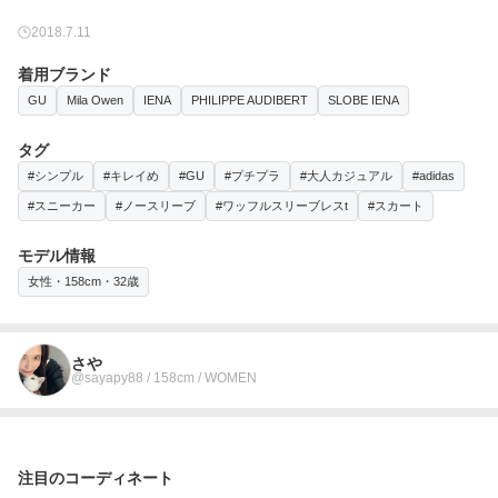
2018.7.11
着用ブランド
GU
Mila Owen
IENA
PHILIPPE AUDIBERT
SLOBE IENA
タグ
#シンプル
#キレイめ
#GU
#プチプラ
#大人カジュアル
#adidas
#スニーカー
#ノースリーブ
#ワッフルスリーブレスt
#スカート
モデル情報
女性・158cm・32歳
さや
@sayapy88 / 158cm / WOMEN
注目のコーディネート