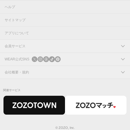
ヘルプ
サイトマップ
アプリについて
会員サービス
ログイン
WEAR公式SNS
新規会員登録
X
会社概要・規約
Instagram
コーポレートサイト
関連サービス
Threads
会社概要
TikTok
IR情報
Pinterest
利用規約
© ZOZO, Inc.