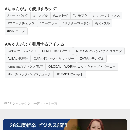
Aちゃんがよく使用するタグ
#トートバッグ
#サンダル
#ニット帽
#カモフラ
#スポーツミックス
#ブロックチェック
#ローファー
#ドクターマーチン
#シンプル
#秋のコーデ
Aちゃんがよく着用するアイテム
GAPのデニムパンツ
Dr.Martensのブーツ
NIXONのバックパック/リュック
ALBAの腕時計
GAPのTシャツ・カットソー
ZARAのサンダル
tutuannaのソックス/靴下
GLOBAL WORKのニットキャップ・ビーニー
NIKEのバックパック/リュック
JOYRICHのハット
WEAR
Aちゃん
コーディネート一覧