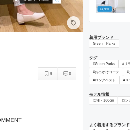
¥4,991
着用ブランド
Green Parks
タグ
#Green Parks
#リ
#お出かけコーデ
9
0
#ロングベスト
#ス
モデル情報
女性・160cm
ロン
OMMENT
よく着用するブランド