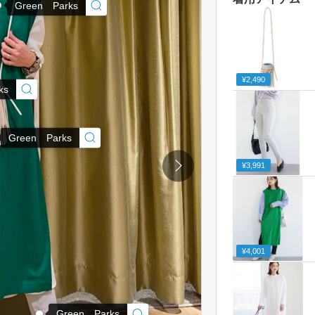
Green Parks
¥2,490
ks
Green Parks
¥3,991
¥4,001
Green Parks