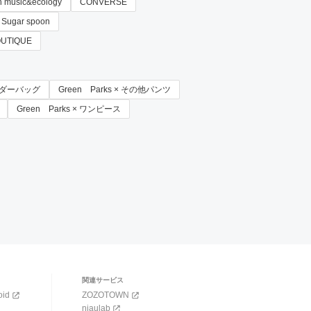
h music&ecology
CONVERSE
Sugar spoon
OUTIQUE
ョルダーバッグ
Green Parks × その他パンツ
Green Parks × ワンピース
関連サービス
oid
ZOZOTOWN
niaulab