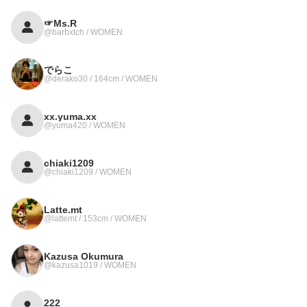
☞Ms.R
@barbxtch / WOMEN
でらこ
@derako30 / 164cm / WOMEN
xx.yuma.xx
@yuma420 / WOMEN
chiaki1209
@chiaki1209 / WOMEN
Latte.mt
@lattemt / 153cm / WOMEN
Kazusa Okumura
@kazusa1019 / WOMEN
222