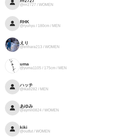
rrr2727
@rrr2727 / WOMEN
RHK
@ryuhyu / 180cm / MEN
えり
@erihara213 / WOMEN
uma
@yuma1105 / 175cm / MEN
ハッチ
@ika8282 / MEN
あゆみ
@aymn0824 / WOMEN
kiki
@outfut / WOMEN