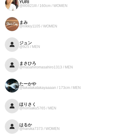
YURI
@lll0821lll / 160cm / WOMEN
まみ
@nikkiy1105 / WOMEN
ジュン
@925 / MEN
まさひろ
@masahiromasahiro1313 / MEN
たーかや
@takatakatakayaaaan / 173cm / MEN
ほりさく
@horisaku5765 / MEN
はるか
@haruka7373 / WOMEN