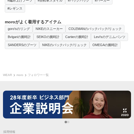
#編み上げブーツ
#自転車スタイル
#バックパック
#パーカー
#レギンス
moroがよく着用するアイテム
goro'sのリング
NIKEのスニーカー
COLEMANのバックパック/リュック
Bvlgariの腕時計
SEIKOの腕時計
Cartierの腕時計
Levi'sのデニムパンツ
SANDERSのブーツ
NIKEのバックパック/リュック
OMEGAの腕時計
WEAR
moro
フォロワー一覧
採用情報