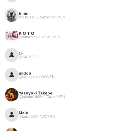
hiiim
@usy1110 / 154cm / WOMEN
K O T O
@kotokoto1212 / WOMEN
@
@9401323e
midori
@bubmomo / WOMEN
Yasuyuki Takebe
@takebe1968 / 173cm / MEN
Malu
@keico0304 / WOMEN