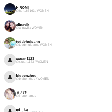
HIROMI
@hdn163163 / WOMEN
alinayik
@alinayik / WOMEN
teddyhuipann
@teddyhuipann / WOMEN
xxuan1123
@xxuan1123 / WOMEN
bigbenzhou
@bigbenzhou / WOMEN
まさぴ
@inunonamae
mi---ku