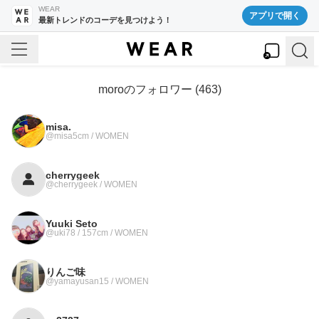
WEAR
アプリで開く
最新トレンドのコーデを見つけよう！
moro
のフォロワー (
463
)
misa.
@misa5cm / WOMEN
cherrygeek
@cherrygeek / WOMEN
Yuuki Seto
@uki78 / 157cm / WOMEN
りんご味
@yamayusan15 / WOMEN