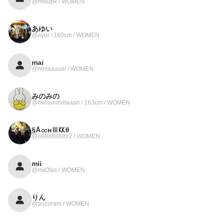
@mikupk / WOMEN
あゆい
@ayui / 160cm / WOMEN
mai
@mmaaaaiii / WOMEN
みのみの
@minominotaaan / 163cm / WOMEN
§Å㏄нⅢ㏍θ
@8888888822 / WOMEN
mii
@mii0fas / WOMEN
りん
@aozorani / WOMEN