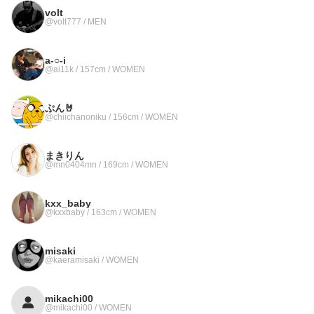
volt
@volt777 / MEN
a-○-i
@ai11k / 157cm / WOMEN
ぷん🤘
@chiichanoniku / 156cm / WOMEN
まきりん
@mn0404mn / 169cm / WOMEN
kxx_baby
@kxxbaby / 163cm / WOMEN
misaki
@kaeramisaki / WOMEN
mikachi00
@mikachi00 / WOMEN