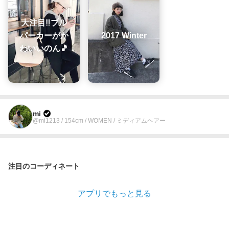
大注目‼プル
パーカーがか
2017 Winter
わいいのん🎵
mi
@mi1213 / 154cm / WOMEN / ミディアムヘアー
注目のコーディネート
アプリでもっと見る