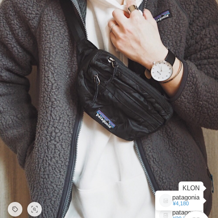
KLON
patagonia
¥4,180
patagonia