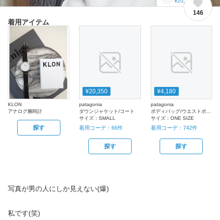
¥20,350
146
着用アイテム
¥20,350
¥4,180
KLON
patagonia
patagonia
アナログ腕時計
ダウンジャケット/コート
ボディバッグ/ウエストポーチ
サイズ：
SMALL
サイズ：
ONE SIZE
探す
着用コーデ：
66
件
着用コーデ：
742
件
探す
探す
写真が男の人にしか見えない(爆)
私です(笑)