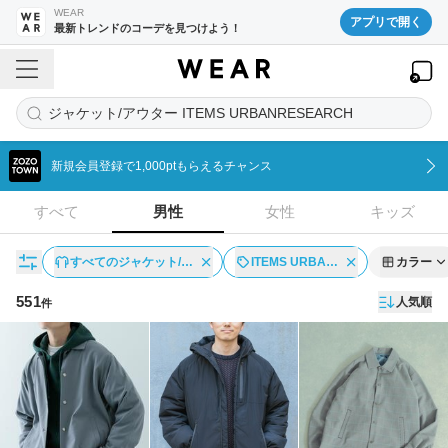
WEAR
アプリで開く
最新トレンドのコーデを見つけよう！
ジャケット/アウター ITEMS URBANRESEARCH
新規会員登録で1,000ptもらえるチャンス
すべて
男性
女性
キッズ
すべてのジャケット/…
ITEMS URBA…
カラー
551
人気順
件
アイテム一覧