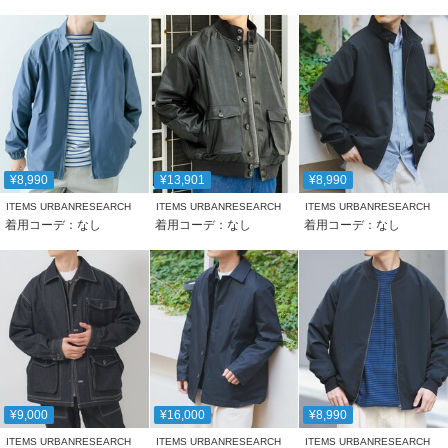
¥8,990
¥13,901
¥8,990
ITEMS URBANRESEARCH
ITEMS URBANRESEARCH
ITEMS URBANRESEARCH
着用コーデ：なし
着用コーデ：なし
着用コーデ：なし
¥9,000
¥16,000
¥8,990
ITEMS URBANRESEARCH
ITEMS URBANRESEARCH
ITEMS URBANRESEARCH