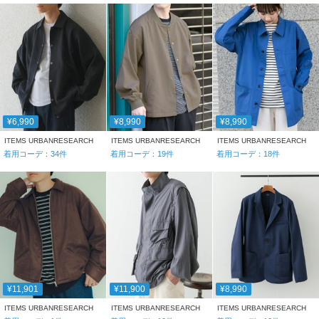
¥6,990
¥8,990
¥8,990
ITEMS URBANRESEARCH
ITEMS URBANRESEARCH
ITEMS URBANRESEARCH
着用コーデ：
34
件
着用コーデ：
19
件
着用コーデ：
18
件
¥11,901
¥11,900
¥8,990
ITEMS URBANRESEARCH
ITEMS URBANRESEARCH
ITEMS URBANRESEARCH