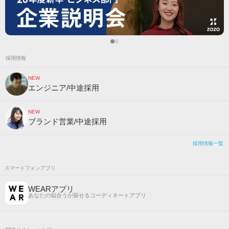
採用情報
NEW
エンジニア/中途採用
NEW
ブランド営業/中途採用
採用情報一覧
スマートフォンアプリ
WEARアプリ
あなたの似合うが探せるコーディネートアプリ