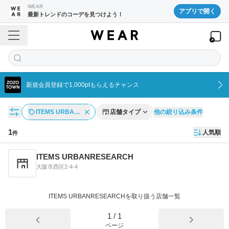
WEAR
アプリで開く
最新トレンドのコーデを見つけよう！
新規会員登録で1,000ptもらえるチャンス
他の絞り込み条件
ITEMS URBA…
店舗タイプ
1
人気順
件
店舗一覧
ITEMS URBANRESEARCH
大阪市西区2-4-4
ITEMS URBANRESEARCHを取り扱う店舗一覧
1
/
1
ページ