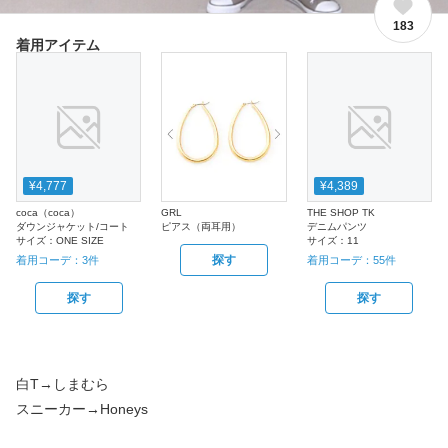
183
着用アイテム
¥4,777
¥4,389
coca（coca）
GRL
THE SHOP TK
ダウンジャケット/コート
ピアス（両耳用）
デニムパンツ
サイズ：
ONE SIZE
サイズ：
11
探す
着用コーデ：
3
件
着用コーデ：
55
件
探す
探す
白T→しまむら
スニーカー→Honeys