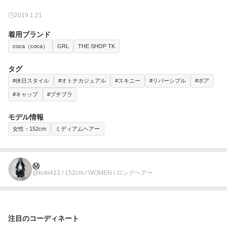
2019.1.21
着用ブランド
coca（coca）
GRL
THE SHOP TK
タグ
#休日スタイル
#オトナカジュアル
#スキニー
#リバーシブル
#ボア
#キャップ
#プチプラ
モデル情報
女性・152cm
ミディアムヘアー
Ⓜ︎
@koki413 / 152cm / WOMEN / ロングヘアー
注目のコーディネート