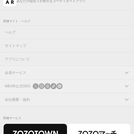
あなたの似合うが探せるコーディネートアプリ
関連サイト・ヘルプ
ヘルプ
サイトマップ
アプリについて
会員サービス
ログイン
WEAR公式SNS
新規会員登録
X
会社概要・規約
Instagram
コーポレートサイト
関連サービス
Threads
会社概要