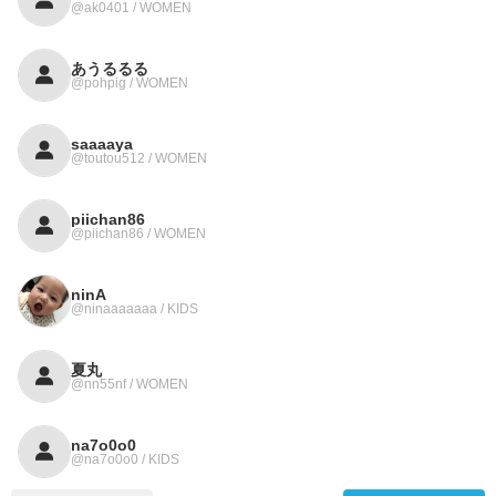
@ak0401 / WOMEN
あうるるる
@pohpig / WOMEN
saaaaya
@toutou512 / WOMEN
piichan86
@piichan86 / WOMEN
ninA
@ninaaaaaaa / KIDS
夏丸
@nn55nf / WOMEN
na7o0o0
@na7o0o0 / KIDS