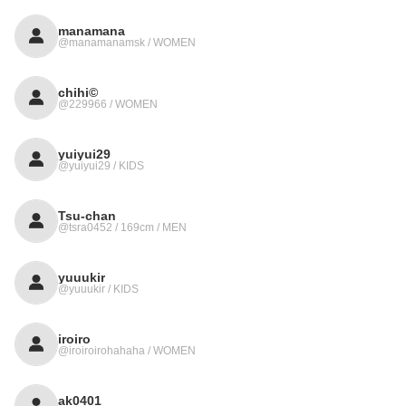
manamana
@manamanamsk / WOMEN
chihi©️
@229966 / WOMEN
yuiyui29
@yuiyui29 / KIDS
Tsu-chan
@tsra0452 / 169cm / MEN
yuuukir
@yuuukir / KIDS
iroiro
@iroiroirohahaha / WOMEN
ak0401