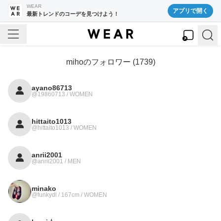
WEAR
アプリで開く
最新トレンドのコーデを見つけよう！
miho
のフォロワー (
1739
)
ayano86713
@19860713 / WOMEN
hittaito1013
@hittaito1013 / WOMEN
anrii2001
@anrii2001 / MEN
minako
@funkydl / 167cm / WOMEN