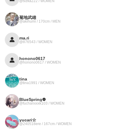
@sizka222 / WOMEN
菊地武雄
@akihumi / 170cm / MEN
ma.ri
@876543 / WOMEN
honono0617
@honono0617 / WOMEN
tina
@tina1991 / WOMEN
BlueSpring❁︎
@fuchanxxxk103 / WOMEN
yucari☆
@240518ere / 167cm / WOMEN