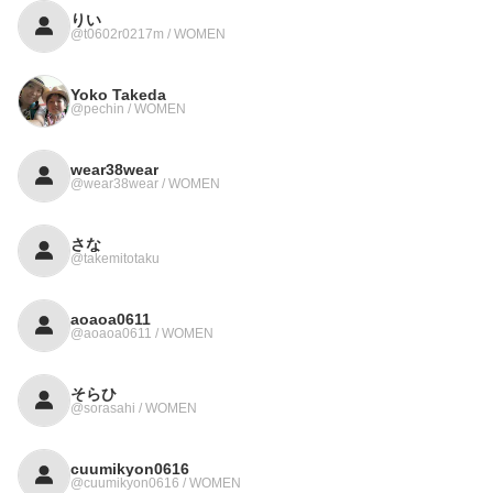
りい
@t0602r0217m / WOMEN
Yoko Takeda
@pechin / WOMEN
wear38wear
@wear38wear / WOMEN
さな
@takemitotaku
aoaoa0611
@aoaoa0611 / WOMEN
そらひ
@sorasahi / WOMEN
cuumikyon0616
@cuumikyon0616 / WOMEN