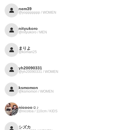
nem39
@yoppppppp / WOMEN
nityukoro
@nityukoro / MEN
まりよ
@komari25
yh20090331
@yh20090331 / WOMEN
ksmomon
@ksmomon / WOMEN
nicooo☺︎♪
@nicotoa / 110cm / KIDS
シズカ