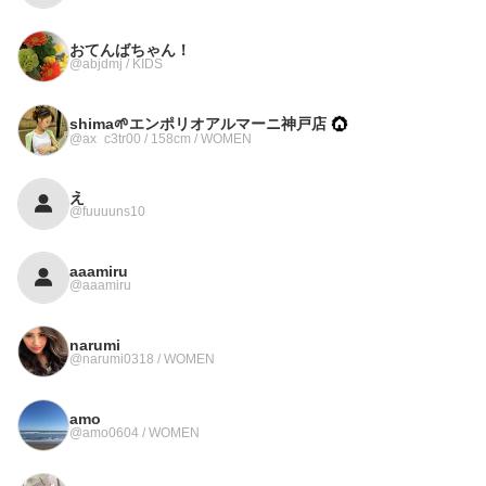
おてんばちゃん！
@abjdmj / KIDS
shima🌱エンポリオアルマーニ神戸店
@ax_c3tr00 / 158cm / WOMEN
え
@fuuuuns10
aaamiru
@aaamiru
narumi
@narumi0318 / WOMEN
amo
@amo0604 / WOMEN