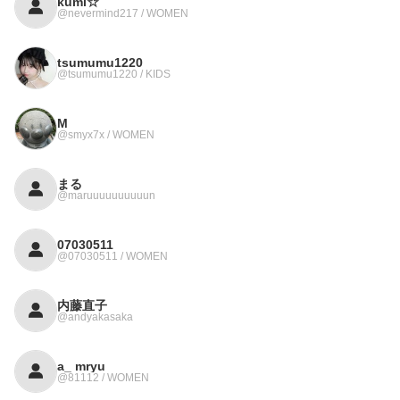
kumi☆
@nevermind217 / WOMEN
tsumumu1220
@tsumumu1220 / KIDS
M
@smyx7x / WOMEN
まる
@maruuuuuuuuuun
07030511
@07030511 / WOMEN
内藤直子
@andyakasaka
a_ mryu
@81112 / WOMEN