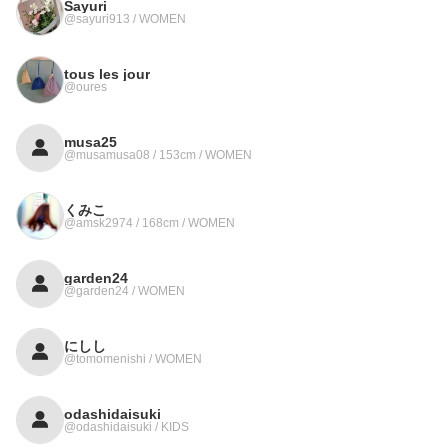
Sayuri
@sayuri913 / WOMEN
tous les jour
@oures
musa25
@musamusa08 / 153cm / WOMEN
くみこ
@amsk2974 / 168cm / WOMEN
garden24
@garden24 / WOMEN
にしし
@tomomenishi / WOMEN
odashidaisuki
@odashidaisuki / KIDS