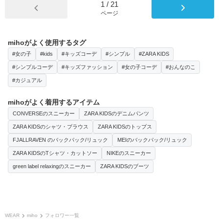
1
/
21
ページ
mihoがよく使用するタグ
#女の子
#kids
#キッズコーデ
#シンプル
#ZARA KIDS
#シンプルコーデ
#キッズファッション
#女の子コーデ
#おんなのこ
#カジュアル
mihoがよく着用するアイテム
CONVERSEのスニーカー
ZARA KIDSのデニムパンツ
ZARA KIDSのシャツ・ブラウス
ZARA KIDSのトップス
FJALLRAVEN のバックパック/リュック
MEIのバックパック/リュック
ZARA KIDSのTシャツ・カットソー
NIKEのスニーカー
green label relaxingのスニーカー
ZARA KIDSのブーツ
WEAR
miho
フォロワー一覧