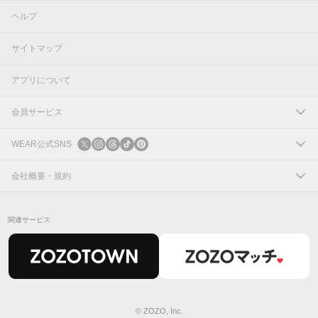
ヘルプ
サイトマップ
アプリについて
会員サービス
ログイン
WEAR公式SNS
新規会員登録
X
会社概要・規約
Instagram
コーポレートサイト
関連サービス
Threads
会社概要
TikTok
IR情報
Pinterest
利用規約
© ZOZO, Inc.