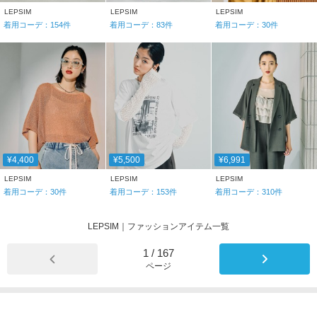
LEPSIM
LEPSIM
LEPSIM
着用コーデ：
154
件
着用コーデ：
83
件
着用コーデ：
30
件
¥4,400
¥5,500
¥6,991
LEPSIM
LEPSIM
LEPSIM
着用コーデ：
30
件
着用コーデ：
153
件
着用コーデ：
310
件
LEPSIM｜ファッションアイテム一覧
1
/
167
ページ