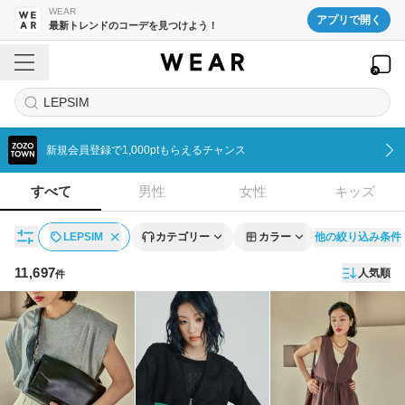
WEAR
アプリで開く
最新トレンドのコーデを見つけよう！
LEPSIM
新規会員登録で1,000ptもらえるチャンス
すべて
男性
女性
キッズ
他の絞り込み条件
LEPSIM
カテゴリー
カラー
11,697
人気順
件
アイテム一覧