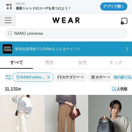
WEAR
アプリで開く
最新トレンドのコーデを見つけよう！
NANO universe
新規会員登録で1,000ptもらえるチャンス
すべて
男性
女性
キッズ
他の絞り込
NANO unive…
カテゴリー
カラー
11,131
人気順
件
アイテム一覧