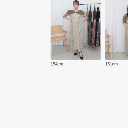
154
cm
151
cm