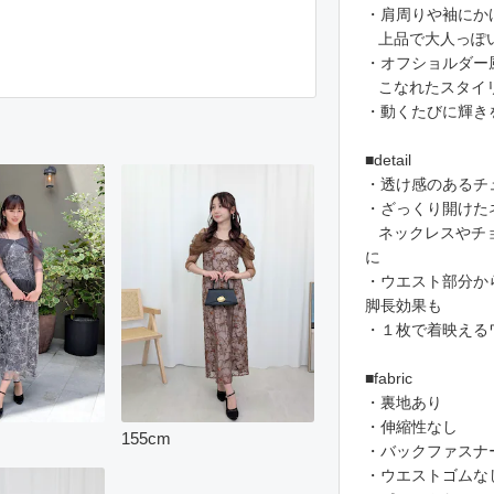
・肩周りや袖にか
上品で大人っぽ
・オフショルダー
こなれたスタイ
・動くたびに輝き
■detail
・透け感のあるチ
・ざっくり開けた
ネックレスやチョ
に
・ウエスト部分か
脚長効果も
・１枚で着映える
■fabric
・裏地あり
・伸縮性なし
155
cm
・バックファスナ
・ウエストゴムな