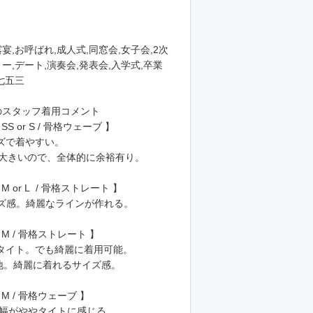
宴,お呼ばれ,成人式,同窓会,女子会,2次
ー,デート,演奏会,発表会,入学式,卒業
七五三
のスタッフ着用コメント
 SS or S / 骨格ウェーブ 】
イズで着やすい。
が大きいので、全体的に余裕有り。
着 M or L / 骨格ストレート 】
イズ感。綺麗なラインが作れる。
着 M / 骨格ストレート 】
やタイト。でも綺麗に着用可能。
心地。綺麗に着れるサイズ感。
着 M / 骨格ウェーブ 】
身幅がややタイトに感じる。