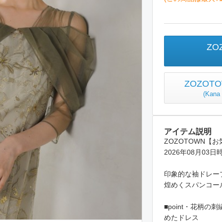
ZO
ZOZO
(
Kan
アイテム説明
ZOZOTOWN【お
2026年08月03日
印象的な袖ドレー
煌めくスパンコー
■point・花柄
めたドレス