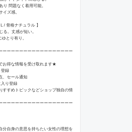
あり 問題なく着用可能。
るサイズ感。
着 L / 骨格ナチュラル 】
感じる。丈感が短い。
にゆとり有り。
ーーーーーーーーーーーーーーーーーー
でお得な情報を受け取れます★
り登録
点、セール通知
に入り登録
おすすめトピックなどショップ独自の情
ーーーーーーーーーーーーーーーーーー
自分自身の意思を持ちたい女性の理想を