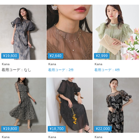
¥19,800
¥2,640
¥2,999
Kana
Kana
Kana
着用コーデ：なし
着用コーデ：
2
件
着用コーデ：
4
件
¥19,800
¥18,700
¥22,000
Kana
Kana
Kana