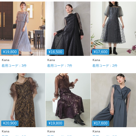
¥19,800
¥16,500
¥17,600
Kana
Kana
Kana
着用コーデ：
3
件
着用コーデ：
7
件
着用コーデ：
2
件
¥20,900
¥19,800
¥17,600
Kana
Kana
Kana