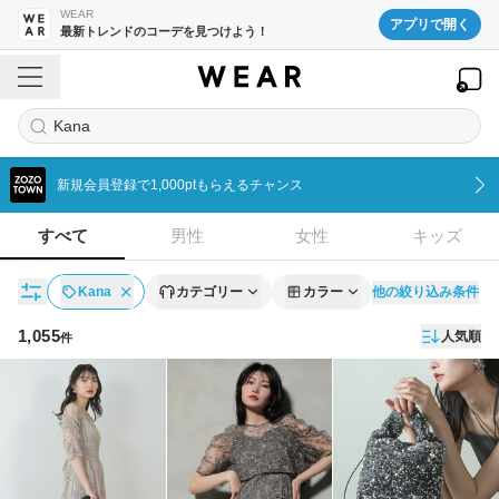
WEAR
アプリで開く
最新トレンドのコーデを見つけよう！
Kana
新規会員登録で1,000ptもらえるチャンス
すべて
男性
女性
キッズ
他の絞り込み条件
Kana
カテゴリー
カラー
1,055
人気順
件
アイテム一覧