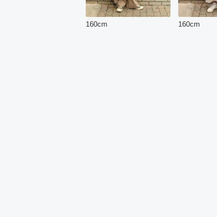
160
cm
160
cm