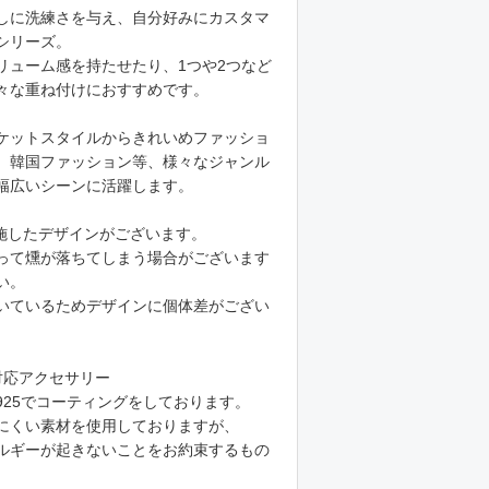
しに洗練さを与え、自分好みにカスタマ
シリーズ。
リューム感を持たせたり、1つや2つなど
々な重ね付けにおすすめです。
ケットスタイルからきれいめファッショ
、韓国ファッション等、様々なジャンル
幅広いシーンに活躍します。
施したデザインがございます。
って燻が落ちてしまう場合がございます
い。
いているためデザインに個体差がござい
対応アクセサリー
925でコーティングをしております。
にくい素材を使用しておりますが、
ルギーが起きないことをお約束するもの