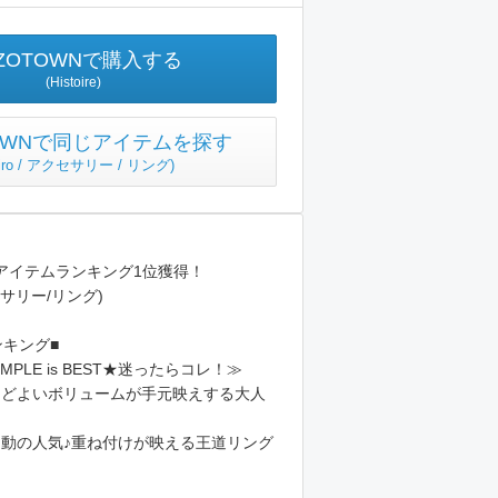
ZOTOWNで購入する
(Histoire)
TOWNで同じアイテムを探す
yiro / アクセサリー / リング
)
気アイテムランキング1位獲得！
サリー/リング)
ンキング■
MPLE is BEST★迷ったらコレ！≫
≪ほどよいボリュームが手元映えする大人
不動の人気♪重ね付けが映える王道リング