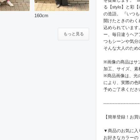
を提案します。 "s
る【stylo】と
の造語。 『いつ
160
cm
開けたときのわく
込められています
もっと見る
ー、毎日違うヘア
つもシーンや気分
そんな大人のため
※画像の商品はサ
加工、サイズ、素
※商品画像は、光
により、実際の色
予めご了承くださ
-----------------------
【簡単登録！お買
▼商品のお気に入
お好きなカラーの