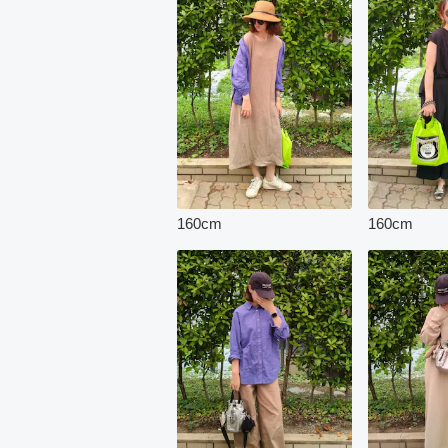
160
cm
160
cm