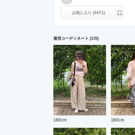
9471
お気に入り (
)
着用コーディネート
(
135
)
160
cm
160
cm