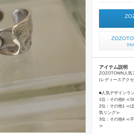
ZO
ZOZO
(
st
アイテム説明
ZOZOTOWN人
(レディースアクセ
■人気デザインラ
1位：その他6 ≪SI
2位：その他1 
気リング≫
3位：その他4 ≪
≫