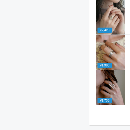
¥2,420
¥1,980
¥1,738