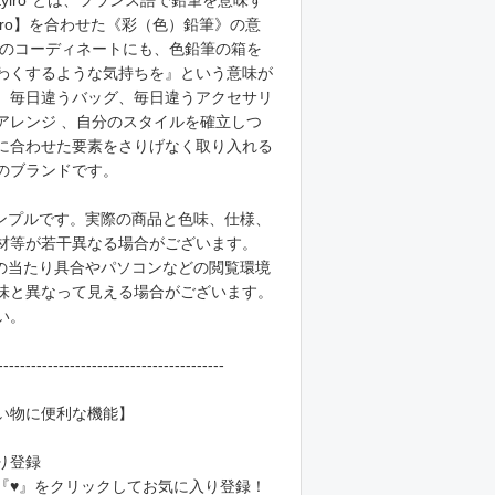
tyiro"とは、フランス語で鉛筆を意味す
彩【iro】を合わせた《彩（色）鉛筆》の意
ものコーディネートにも、色鉛筆の箱を
わくするような気持ちを』という意味が
。毎日違うバッグ、毎日違うアクセサリ
アレンジ 、自分のスタイルを確立しつ
に合わせた要素をさりげなく取り入れる
のブランドです。
ンプルです。実際の商品と色味、仕様、
材等が若干異なる場合がございます。
の当たり具合やパソコンなどの閲覧環境
味と異なって見える場合がございます。
い。
-----------------------------------------
い物に便利な機能】
り登録
『♥』をクリックしてお気に入り登録！