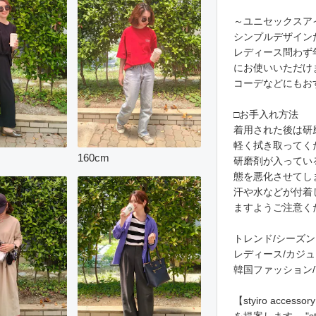
～ユニセックスア
シンプルデザイン
レディース問わず
にお使いいただけ
コーデなどにもお
□お手入れ方法
着用された後は研
軽く拭き取ってく
160
cm
研磨剤が入ってい
態を悪化させてし
汗や水などが付着
ますようご注意く
トレンド/シーズン
レディース/カジュ
韓国ファッション/Y
【styiro acc