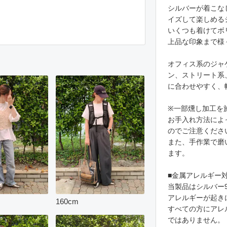
シルバーが着こな
イズして楽しめる
いくつも着けてボ
上品な印象まで様
オフィス系のジャ
ン、ストリート系
に合わせやすく、
※一部燻し加工を
お手入れ方法によ
のでご注意くださ
また、手作業で磨
ます。
■金属アレルギー
当製品はシルバー
アレルギーが起き
160
cm
すべての方にアレ
ではありません。