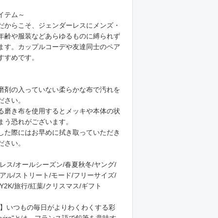
イテム～
だからこそ、ジェンダーレスにメンズ・
年齢や服装などあらゆるものに縛られず
ます。カップルコーデや友達同士のペア
すすめです。
磨剤の入っていない柔らかな布で汚れを
ださい。
る磨き布を使用するとメッキや本体の状
まう恐れがございます。
した際にはお早めに拭き取っていただき
ださい。
レス/オールシーズン/春夏秋冬/ヤング/
アル/ストリート/モード/フリーサイズ/
2K/旅行/紅葉/クリスマス/ギフト
essory】いつもの毎日がよりわくわくする彩