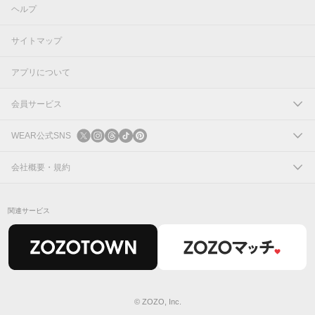
ヘルプ
サイトマップ
アプリについて
会員サービス
ログイン
WEAR公式SNS
新規会員登録
X
会社概要・規約
Instagram
コーポレートサイト
関連サービス
Threads
会社概要
TikTok
IR情報
Pinterest
利用規約
© ZOZO, Inc.