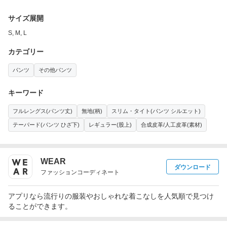
サイズ展開
S, M, L
カテゴリー
パンツ
その他パンツ
キーワード
フルレングス(パンツ丈)
無地(柄)
スリム・タイト(パンツ シルエット)
テーパード(パンツ ひざ下)
レギュラー(股上)
合成皮革/人工皮革(素材)
WEAR
ダウンロード
ファッションコーディネート
アプリなら流行りの服装やおしゃれな着こなしを人気順で見つけ
ることができます。