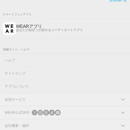
採用情報一覧
スマートフォンアプリ
WEARアプリ
あなたの似合うが探せるコーディネートアプリ
関連サイト・ヘルプ
ヘルプ
サイトマップ
アプリについて
会員サービス
ログイン
WEAR公式SNS
新規会員登録
X
会社概要・規約