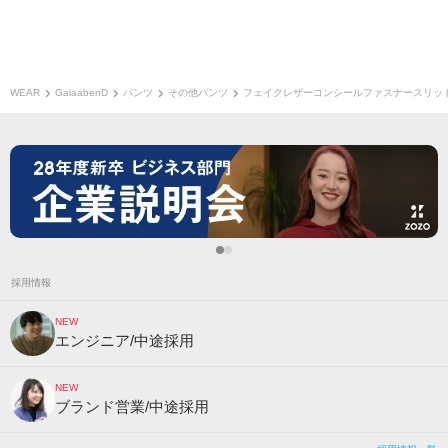
WEAR
GalaabenD
パンツ
その他パンツ
フェイクレザーコンシールファスナースリッ
採用情報
NEW
エンジニア/中途採用
NEW
ブランド営業/中途採用