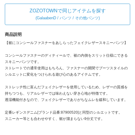
ZOZOTOWNで同じアイテムを探す
(
GalaabenD / パンツ / その他パンツ
)
商品説明
【裾にコンシールファスナーをあしらったフェイクレザースキニーパンツ】
コンシールファスナーのディティールで、裾の内側をスリット仕様にできる
スキニーパンツです。
ストレートでの通常使用はもちろん、ファスナーの開閉でブーツスタイルの
シルエットに変化をつけられる遊び心のあるアイテムです。
ストレッチ性に富んだフェイクレザーを使用しているため、レザーの質感を
持ちつつも、リアルレザーでは味わえない穿き心地が特徴です。
透湿機能付きなので、フェイクレザーでありがちなムレを緩和しています。
定番レギンスデニム[ブランド品番:87900520]と同型のシルエットです。
スニーカー等とも合わせやすく、裾が溜まらない9分丈です。