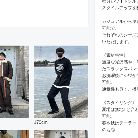
程良いワイドシル
スタイルアップを
カジュアルからキ
可能で、
それぞれのシーズ
いただけます。
《素材特性》
適度な光沢感や、
たスラックスパン
お洗濯後にシワが
可能。
通気性も良く、機
《スタイリング》
夏場は無地Tと合
可能。
179
cm
春や秋はテーラー
のも◎