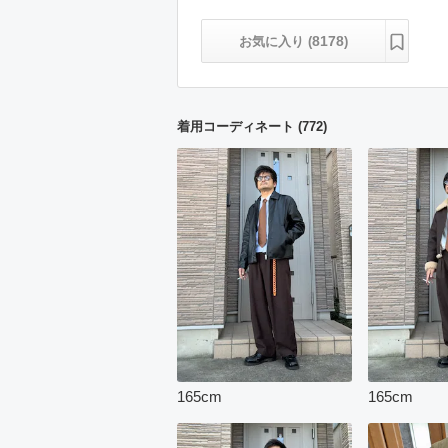
8178
お気に入り (
)
着用コーディネート
(
772
)
165
cm
165
cm