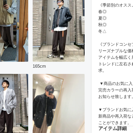
《季節別のオスス
春◎
夏◎
秋◎
冬△
《ブランドコンセ
リーズナブルな価
アイテムを幅広く
トレンドに左右さ
165
cm
求。
▼商品のお気に入
完売カラーの再入
お知らせ致します
▼ブランドお気に
新商品や再入荷な
ことができます。
アイテム詳細