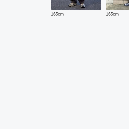
165
cm
165
cm