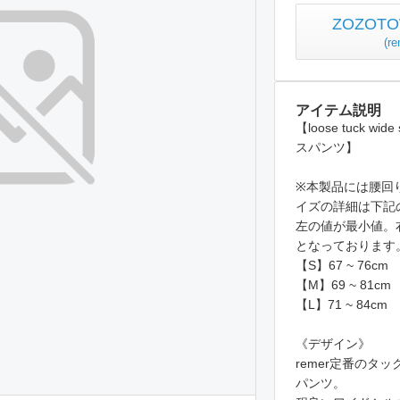
ZOZO
(
r
アイテム説明
【loose tuck 
スパンツ】
※本製品には腰回
イズの詳細は下記
左の値が最小値。
となっております
【S】67 ~ 76cm
【M】69 ~ 81cm
【L】71 ~ 84cm
《デザイン》
remer定番のタ
パンツ。