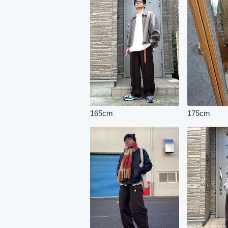
165
cm
175
cm