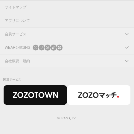
サイトマップ
アプリについて
会員サービス
ログイン
WEAR公式SNS
新規会員登録
X
会社概要・規約
Instagram
コーポレートサイト
関連サービス
Threads
会社概要
TikTok
IR情報
Pinterest
利用規約
© ZOZO, Inc.
プライバシーポリシー