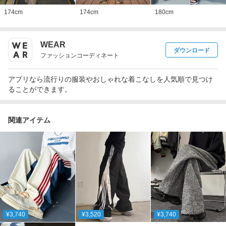
174
cm
174
cm
180
cm
WEAR
ダウンロード
ファッションコーディネート
アプリなら流行りの服装やおしゃれな着こなしを人気順で見つけ
ることができます。
関連アイテム
¥3,740
¥3,520
¥3,740