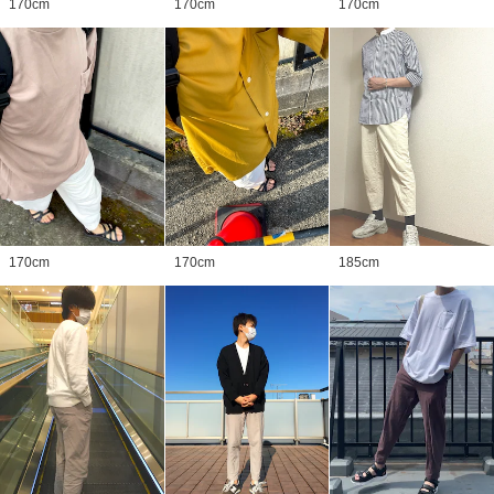
170
cm
170
cm
170
cm
170
cm
170
cm
185
cm