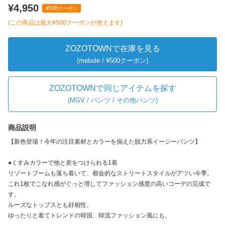
¥4,950
¥500
クーポン
(この商品は最大
¥500
クーポンが使えます)
ZOZOTOWNで在庫を見る
(mebole / ¥500クーポン)
ZOZOTOWNで同じアイテムを探す
(
MGV / パンツ / その他パンツ
)
商品説明
【新色登場！今年の注目素材とカラーを揃えた脱力系イージーパンツ】
●くすみカラーで他と差をつけられる1着
リゾートブームも落ち着いて、都会的なストリートスタイルがアツい今季。
これ1枚でこなれ感がぐっと増してファッション感度の高いコーデの完成で
す。
ルーズなトップスとも好相性。
ゆったりと着てトレンドの韓国、韓流ファッション風にも。