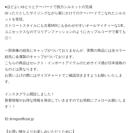
●ほどよいゆとりとテーパードで脱力シルエットの完成
ゆったりとしたサイジングながら裾にかけてのテーパードでこなれたシルエ
ットを実現。
ストリートスタイルにも古着MIXにも合わせやすいオールマイティーな1本。
ユニセックスなのでコリアンファッションのようにカップルコーデで着ても
◎！
一部画像の紐先にキャップがついておりませんが、実際の商品には全カラー
紐先に金属製のキャップがついております。
こちらの商品はセレクト・インポートアイテムのためサイズ感が日本規格の
ものとは異なります。
お買い上げの際にはサイズチャートでご確認頂きますようお願いいたしま
す。
インスタグラム開設しました！
新着情報やお得な情報を発信していきますのでお気軽にフォローお願いしま
す！！
ID:＠mgvofficial.jp
【お買い物をよりお楽しみいただくために】