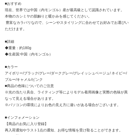
■おすすめ
現在、世界では中国（内モンゴル）産が最高級として認識されています。
本物のカシミヤの肌触りと暖かみを感じてください。
豊富なカラバリなので、シーンやスタイリングに合わせてお好みでお選びい
ただけます。
■詳細
◆重量：約180g
◆生産国:中国（内モンゴル）
■カラー
アイボリー/ブラック/グレー/ダークグレー/グレイッシュベージュ/ ネイビー/
ブルー/キャメル/ピンク
■商品の色味についてのご注意
※光の当たり具合、ライティング等によりモデル着用画像と実際の色味が異
なって見える場合があります。
※パソコンの環境によりお色の見え方に違いがある場合がございます。
■インフォメーション
【商品のお気に入り登録】
再入荷通知やラスト1点の通知、お得な情報を受け取ることができます。