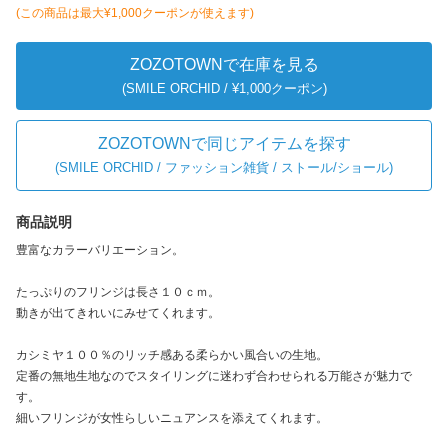
(この商品は最大
¥1,000
クーポンが使えます)
ZOZOTOWNで在庫を見る
(SMILE ORCHID / ¥1,000クーポン)
ZOZOTOWNで同じアイテムを探す
(
SMILE ORCHID / ファッション雑貨 / ストール/ショール
)
商品説明
豊富なカラーバリエーション。
たっぷりのフリンジは長さ１０ｃｍ。
動きが出てきれいにみせてくれます。
カシミヤ１００％のリッチ感ある柔らかい風合いの生地。
定番の無地生地なのでスタイリングに迷わず合わせられる万能さが魅力で
す。
細いフリンジが女性らしいニュアンスを添えてくれます。