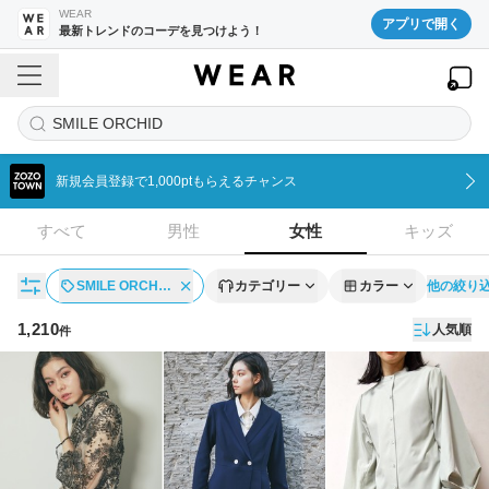
WEAR
アプリで開く
最新トレンドのコーデを見つけよう！
SMILE ORCHID
新規会員登録で1,000ptもらえるチャンス
すべて
男性
女性
キッズ
他の絞り
SMILE ORCH…
カテゴリー
カラー
1,210
人気順
件
アイテム一覧