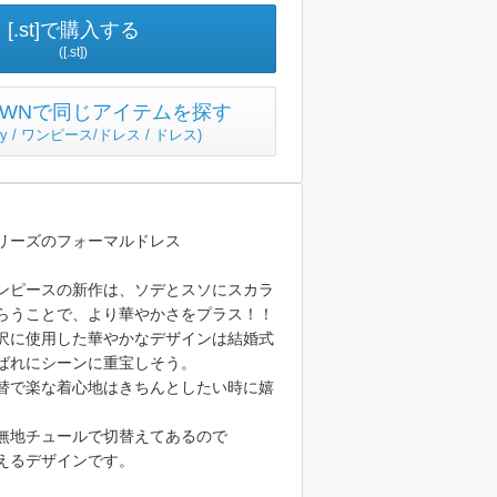
[.st]で購入する
([.st])
TOWNで同じアイテムを探す
t by / ワンピース/ドレス / ドレス
)
リーズのフォーマルドレス
ンピースの新作は、ソデとスソにスカラ
らうことで、より華やかさをプラス！！
沢に使用した華やかなデザインは結婚式
ばれにシーンに重宝しそう。
替で楽な着心地はきちんとしたい時に嬉
無地チュールで切替えてあるので
えるデザインです。