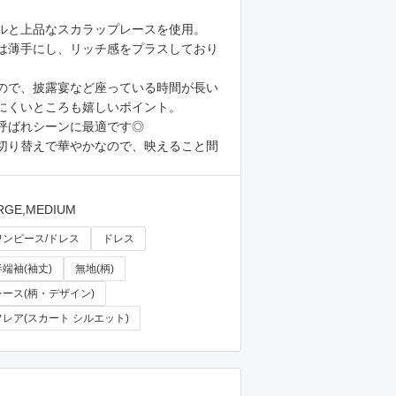
ルと上品なスカラップレースを使用。
は薄手にし、リッチ感をプラスしており
ので、披露宴など座っている時間が長い
にくいところも嬉しいポイント。
呼ばれシーンに最適です◎
切り替えで華やかなので、映えること間
RGE,MEDIUM
ワンピース/ドレス
ドレス
半端袖(袖丈)
無地(柄)
レース(柄・デザイン)
フレア(スカート シルエット)