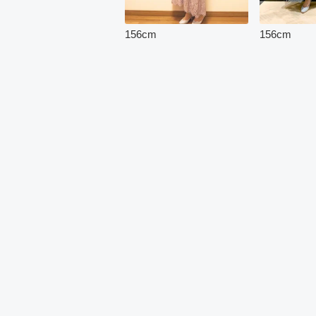
156
cm
156
cm