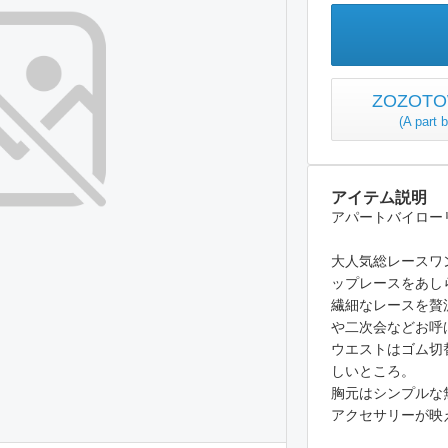
ZOZO
(
A par
アイテム説明
アパートバイロー
大人気総レースワ
ップレースをあし
繊細なレースを贅
や二次会などお呼
ウエストはゴム切
しいところ。
胸元はシンプルな
アクセサリーが映