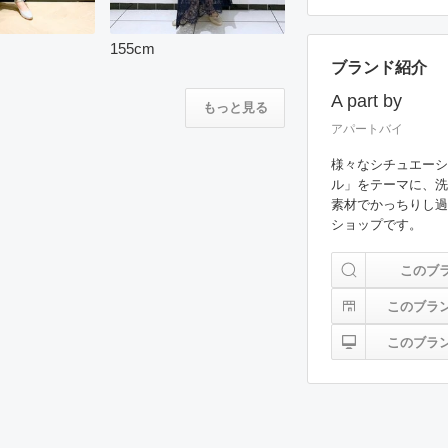
155
cm
ブランド紹介
A part by
もっと見る
アパートバイ
様々なシチュエーシ
ル」をテーマに、洗
素材でかっちりし過
ショップです。
このブ
このブラ
このブラ