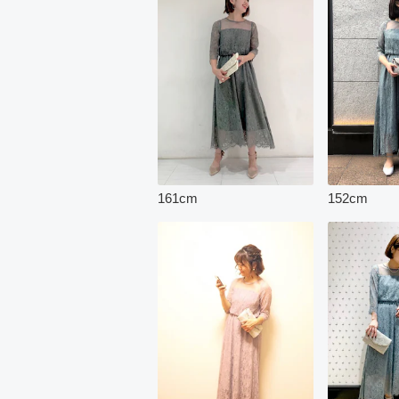
161
cm
152
cm