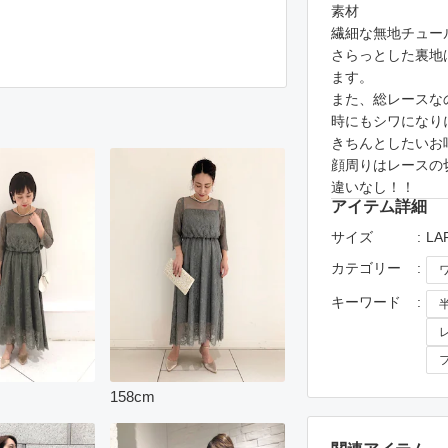
素材
繊細な無地チュー
さらっとした裏地
ます。
また、総レースな
時にもシワになり
きちんとしたいお
顔周りはレースの
違いなし！！
アイテム詳細
サイズ
LA
カテゴリー
キーワード
158
cm