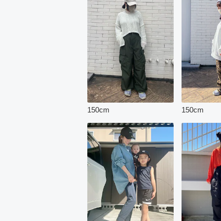
150
cm
150
cm