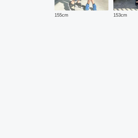
155
cm
153
cm