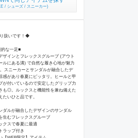
TOWNで同じアイテムを探す
KE / シューズ / スニーカー
)
取り扱いです！◆
能的な一足■
デザインとフレックスグルーブ (アウト
ールにある溝) で自然な履き心地が魅力
」。スニーカーとサンダルが融合したデ
涼感があり春夏にピッタリ。ヒールと甲
プが付いているので安定したグリップ力
さも◎。ルックスと機能性を兼ね備えた
えたいひと品です。
ンダルが融合したデザインのサンダル
を生むフレックスグルーブ
ックスで春夏に最適
トラップ付き
い【WEB限定】アイテム