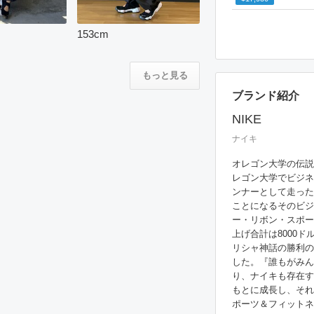
153
cm
もっと見る
ブランド紹介
NIKE
ナイキ
オレゴン大学の伝説
レゴン大学でビジネ
ンナーとして走った
ことになるそのビジ
ー・リボン・スポー
上げ合計は8000ド
リシャ神話の勝利の
した。『誰もがみん
り、ナイキも存在す
もとに成長し、それ
ポーツ＆フィットネ