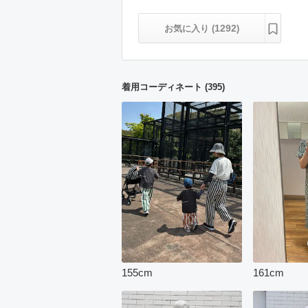
1292
お気に入り (
)
着用コーディネート
(
395
)
155
cm
161
cm