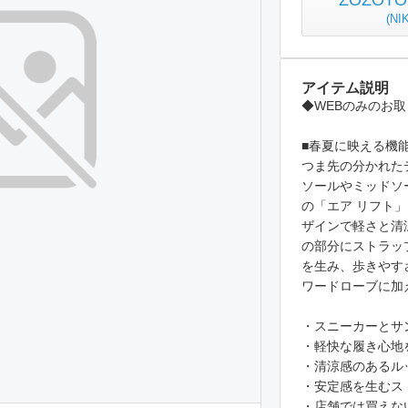
ZOZO
(
NI
アイテム説明
◆WEBのみのお
■春夏に映える機
つま先の分かれた
ソールやミッドソ
の「エア リフト
ザインで軽さと清
の部分にストラッ
を生み、歩きやす
ワードローブに加
・スニーカーとサ
・軽快な履き心地
・清涼感のあるル
・安定感を生むス
・店舗では買えな