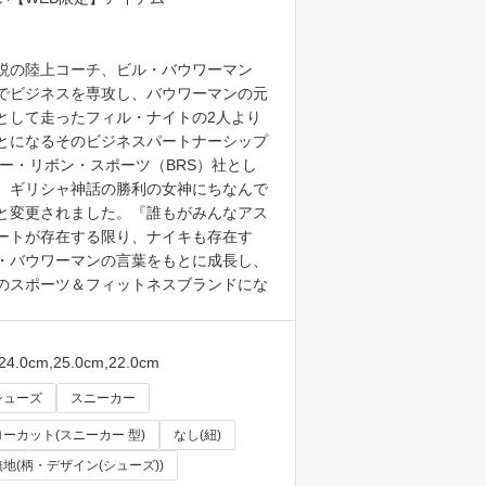
説の陸上コーチ、ビル・バウワーマン
でビジネスを専攻し、バウワーマンの元
として走ったフィル・ナイトの2人より
とになるそのビジネスパートナーシップ
ルー・リボン・スポーツ（BRS）社とし
、ギリシャ神話の勝利の女神にちなんで
)」と変更されました。『誰もがみんなアス
ートが存在する限り、ナイキも存在す
・バウワーマンの言葉をもとに成長し、
のスポーツ＆フィットネスブランドにな
,24.0cm,25.0cm,22.0cm
シューズ
スニーカー
ローカット(スニーカー 型)
なし(紐)
無地(柄・デザイン(シューズ))