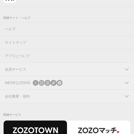
関連サイト・ヘルプ
ヘルプ
サイトマップ
アプリについて
会員サービス
ログイン
WEAR公式SNS
新規会員登録
X
会社概要・規約
Instagram
コーポレートサイト
関連サービス
Threads
会社概要