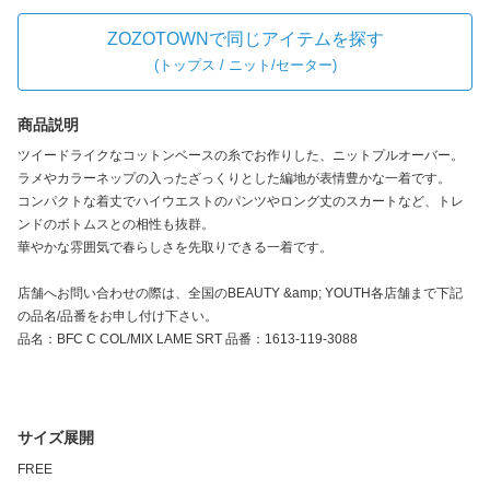
ZOZOTOWNで同じアイテムを探す
(
トップス / ニット/セーター
)
商品説明
ツイードライクなコットンベースの糸でお作りした、ニットプルオーバー。
ラメやカラーネップの入ったざっくりとした編地が表情豊かな一着です。
コンパクトな着丈でハイウエストのパンツやロング丈のスカートなど、トレ
ンドのボトムスとの相性も抜群。
華やかな雰囲気で春らしさを先取りできる一着です。
店舗へお問い合わせの際は、全国のBEAUTY &amp; YOUTH各店舗まで下記
の品名/品番をお申し付け下さい。
品名：BFC C COL/MIX LAME SRT 品番：1613-119-3088
サイズ展開
FREE