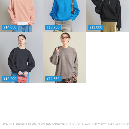
¥14,850
¥13,750
¥11,000
¥13,200
¥12,650
WEAR
BEAUTY&YOUTH UNITED ARROWS
トップス
ニット/セーター
BY コットン