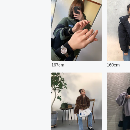
167
cm
160
cm