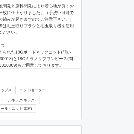
地開発と原料開発により着心地が良くお
一枚に仕上がりました。（手洗い可能で
の縮みが起きますのでご注意下さい。）
際は毛玉取りブラシと毛玉取り機を使用
ください。
ーズ
作られた18Gボートネックニット(問い
30018)と18Gミラノリブワンピース(問
8310009)もご用意しております。
トップス
ニット/セーター
タートルネック(ネック)
ウール・ニット(素材)