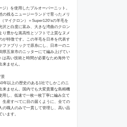
ゲージ）を使用したプルオーバーニット。
然の残るニュージーランドで育ったメリ
m（マイクロン）＝Super120'sの羊毛を
光沢と白度に富み、大きな湾曲のクロン
より豊かな嵩高性とソフトで上質なヌメ
のが特徴です。この羊毛を日本を代表す
ケファブリックで原糸にし、日本一のニ
潟県五泉市のニッターにて編み上げてい
ットは高い技術と時間が必要なため海外で
出来ません。
背景
50年以上の歴史のある1社でしかこのニ
出来ません。国内でも大変貴重な島精機
を使用し、低速で一枚一枚丁寧に編み立て
。生産すべてに目の届くように、全ての
人の職人のみで一貫して管理し、高い品
ています。