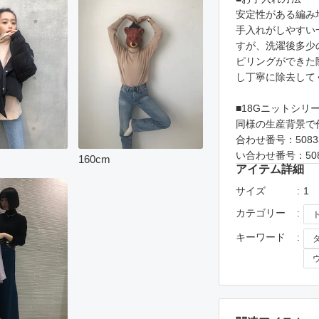
安定性がある編み
手入れがしやすい
すが、洗濯後多少
ピリングができた
し丁寧に除去して
■18Gニットシリ
同様の生産背景で
合わせ番号：5083
い合わせ番号：50
160
cm
アイテム詳細
サイズ
1
カテゴリー
キーワード