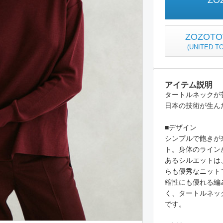
ZO
ZOZO
(
UNITED 
アイテム説明
タートルネックが
日本の技術が生ん
■デザイン
シンプルで飽きが
ト。身体のライン
あるシルエットは
らも優秀なニット
縮性にも優れる編
く、タートルネッ
です。