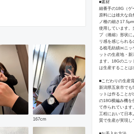
■素材
細番手の18G（
原料には雄大な自
ノ種の細さ17.5μ
使用しています。
プ（捲縮）形状に
リ感を感じられる
る梳毛紡績㈱ニッ
ットの生産地・新
ます。18Gのニ
は生産することは
■こだわりの生産
新潟県五泉市でも
ットは作ることが
の18G横編み機
て作られています
工程において日本
167
cm
質で生産が実現し
■お手入れ方法