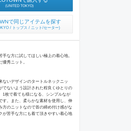
ZOTOWNで購入する
(UNITED TOKYO)
TOWNで同じアイテムを探す
TOKYO / トップス / ニット/セーター
)
苦手な方に試してほしい極上の着心地。
だ優秀ニット。
来ないデザインのタートルネックニッ
がでないよう設計された程良くゆとりの
、1枚で着ても様になる、シンプルなが
です。また、柔らかな素材を使用し、伸
み方のニットなので首の締め付け感がな
クが苦手な方にも着て頂きやすい着心地