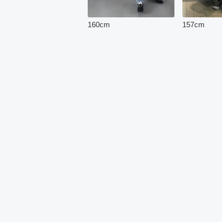
160
cm
157
cm