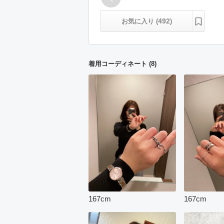
492
お気に入り (
)
着用コーディネート
(
8
)
167
cm
167
cm