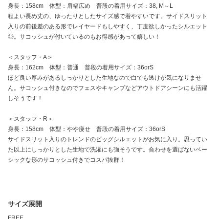
身長：158cm 体型：肩幅広め 普段の着用サイズ：38, M～L
程よい長め丈の、ゆったりとしたサイズ感で着やすいです。サイドスリット
入りの前後差のある形でレイヤードもしやすく、丁度欲しかったシルエット
◎。サコッシュが付いているのもお得感があって嬉しい！
＜スタッフ・A＞
身長：162cm 体型：普通 普段の着用サイズ：36orS
ほど良い厚みがあるしっかりとした生地なので白でも透けが気になりませ
ん。サコッシュ付きなのでフェスやキャンプなどアウトドアシーンにも活躍
しそうです！
＜スタッフ・R＞
身長：158cm 体型：やや痩せ 普段の着用サイズ：36orS
サイドスリット入りのトレンドのビッグシルエットがお気に入り。思ってい
た以上にしっかりとした生地で洗濯にも強そうです。合わせを選ばないベー
シックな形のサコッシュ付きでコスパ抜群！
サイズ展開
FREE