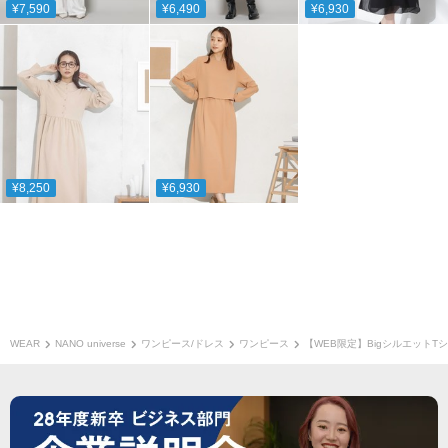
¥7,590
¥6,490
¥6,930
¥8,250
¥6,930
WEAR
NANO universe
ワンピース/ドレス
ワンピース
【WEB限定】BigシルエットT