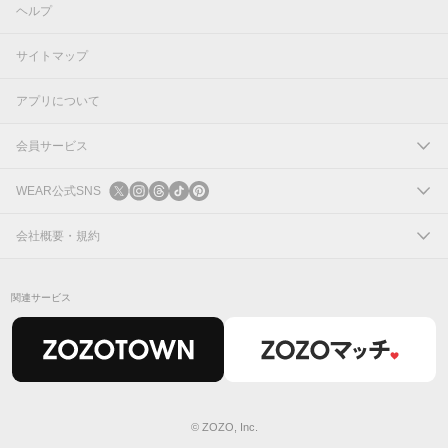
ヘルプ
サイトマップ
アプリについて
会員サービス
ログイン
WEAR公式SNS
新規会員登録
X
会社概要・規約
Instagram
コーポレートサイト
関連サービス
Threads
会社概要
TikTok
IR情報
Pinterest
利用規約
© ZOZO, Inc.