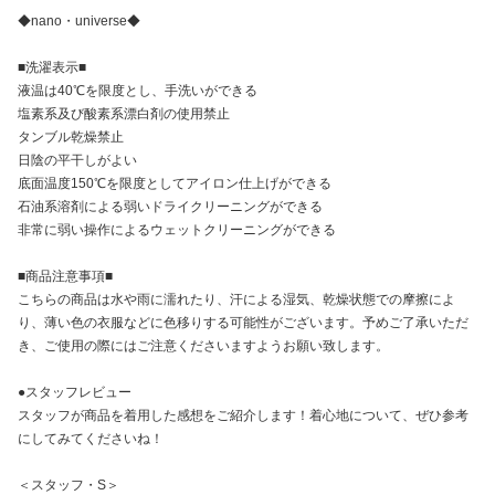
◆nano・universe◆
■洗濯表示■
液温は40℃を限度とし、手洗いができる
塩素系及び酸素系漂白剤の使用禁止
タンブル乾燥禁止
日陰の平干しがよい
底面温度150℃を限度としてアイロン仕上げができる
石油系溶剤による弱いドライクリーニングができる
非常に弱い操作によるウェットクリーニングができる
■商品注意事項■
こちらの商品は水や雨に濡れたり、汗による湿気、乾燥状態での摩擦によ
り、薄い色の衣服などに色移りする可能性がございます。予めご了承いただ
き、ご使用の際にはご注意くださいますようお願い致します。
●スタッフレビュー
スタッフが商品を着用した感想をご紹介します！着心地について、ぜひ参考
にしてみてくださいね！
＜スタッフ・S＞