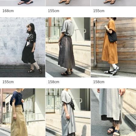
168
cm
155
cm
155
cm
155
cm
158
cm
158
cm