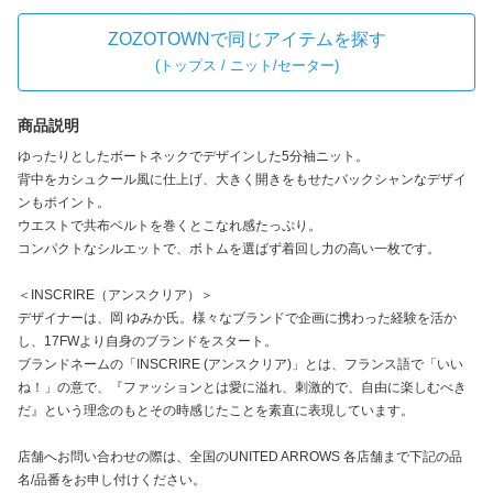
ZOZOTOWNで同じアイテムを探す
(
トップス / ニット/セーター
)
商品説明
ゆったりとしたボートネックでデザインした5分袖ニット。
背中をカシュクール風に仕上げ、大きく開きをもせたバックシャンなデザイ
ンもポイント。
ウエストで共布ベルトを巻くとこなれ感たっぷり。
コンパクトなシルエットで、ボトムを選ばず着回し力の高い一枚です。
＜INSCRIRE（アンスクリア）＞
デザイナーは、岡 ゆみか氏。様々なブランドで企画に携わった経験を活か
し、17FWより自身のブランドをスタート。
ブランドネームの「INSCRIRE (アンスクリア)」とは、フランス語で「いい
ね！」の意で、『ファッションとは愛に溢れ、刺激的で、自由に楽しむべき
だ』という理念のもとその時感じたことを素直に表現しています。
店舗へお問い合わせの際は、全国のUNITED ARROWS 各店舗まで下記の品
名/品番をお申し付けください。