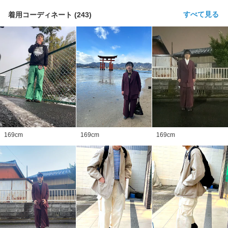
すべて見る
着用コーディネート
(
243
)
169
cm
169
cm
169
cm