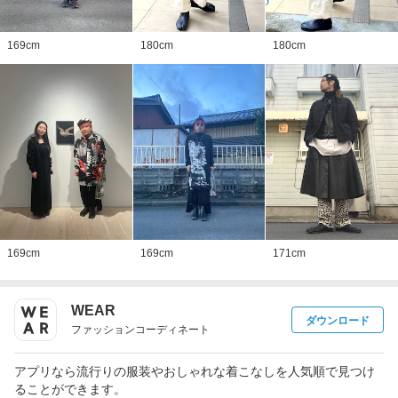
169
cm
180
cm
180
cm
169
cm
169
cm
171
cm
WEAR
ダウンロード
ファッションコーディネート
アプリなら流行りの服装やおしゃれな着こなしを人気順で見つけ
ることができます。