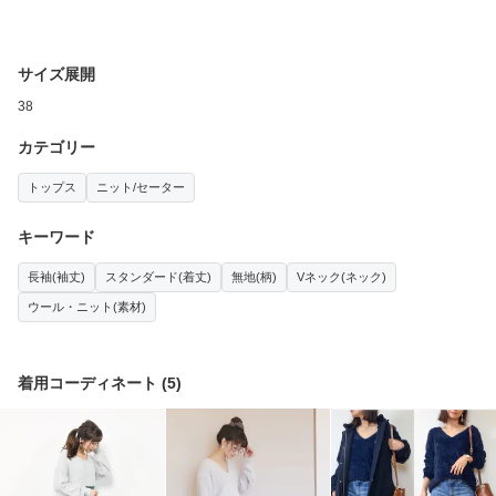
サイズ展開
38
カテゴリー
トップス
ニット/セーター
キーワード
長袖(袖丈)
スタンダード(着丈)
無地(柄)
Vネック(ネック)
ウール・ニット(素材)
着用コーディネート
(
5
)