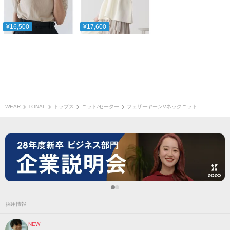
¥16,500
¥17,600
WEAR
TONAL
トップス
ニット/セーター
フェザーヤーンVネックニット
採用情報
NEW