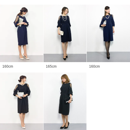
160
cm
165
cm
160
cm