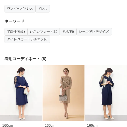
ワンピース/ドレス
ドレス
キーワード
半端袖(袖丈)
ひざ丈(スカート丈)
無地(柄)
レース(柄・デザイン)
タイト(スカート シルエット)
着用コーディネート
(
8
)
160
cm
160
cm
160
cm