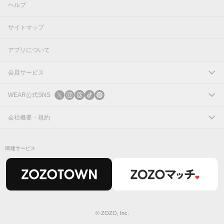
ヘルプ
サイトマップ
アプリについて
会員サービス
ログイン
WEAR公式SNS
新規会員登録
X
会社概要・規約
Instagram
コーポレートサイト
関連サービス
Threads
会社概要
TikTok
IR情報
Pinterest
利用規約
© ZOZO, Inc.