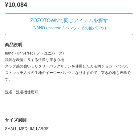
¥10,084
ZOZOTOWNで同じアイテムを探す
(
NANO universe / パンツ / その他パンツ
)
商品説明
nano・universe(ナノ・ユニバース)
武骨な表情に反する快適な穿き心地
スラブ感の強いミリタリーバックサテンを使用したカモ柄ジョガーパンツ。
ストレッチ入りの生地のイージーパンツになりますので、穿き心地も抜群で
す。
洗濯：洗濯機使用可
サイズ展開
SMALL, MEDIUM, LARGE