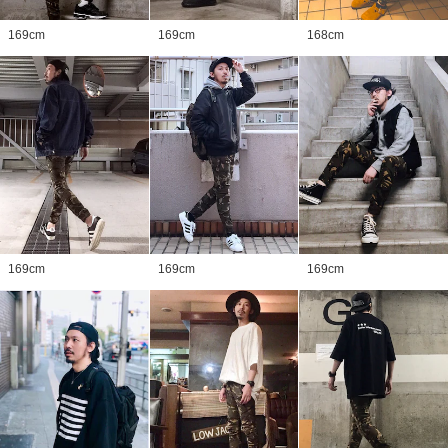
169
cm
169
cm
168
cm
169
cm
169
cm
169
cm