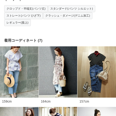
クロップド・半端丈(パンツ丈)
スタンダード(パンツ シルエット)
ストレート(パンツ ひざ下)
クラッシュ・ダメージ(デニム加工)
レギュラー(股上)
着用コーディネート
(
7
)
159
cm
164
cm
157
cm