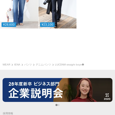
¥28,600
¥23,100
WEAR
IENA
パンツ
デニムパンツ
LUCDNM straight boys◆
採用情報