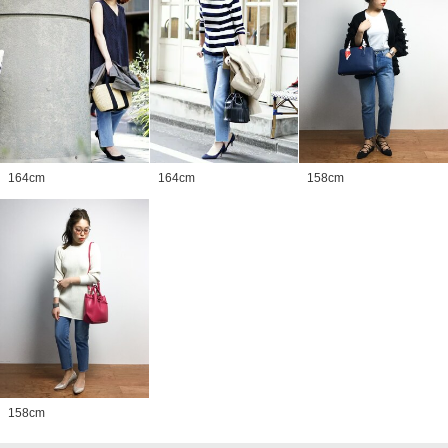
164
cm
164
cm
158
cm
158
cm