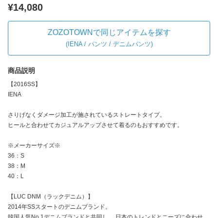
¥14,080
ZOZOTOWNで同じアイテムを探す
(
IENA / パンツ / デニムパンツ
)
商品説明
【2016SS】
IENA
さりげなくダメージ加工が施されているストレートタイプ。
ヒールと合わせてカジュアルアップさせて着るのもおすすめです。
※メーカーサイズ※
36：S
38：M
40：L
【LUC DNM（ラックデニム）】
2014年SSスタートのデニムブランド。
韓国人気No.1デニムブランドと共同し、 日本のトレンドとニーズに合わせ、