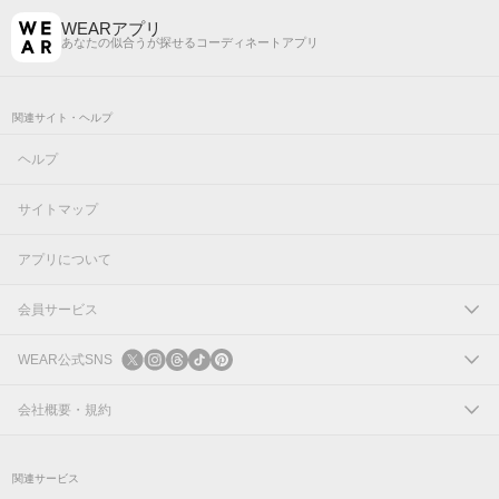
WEARアプリ
あなたの似合うが探せるコーディネートアプリ
関連サイト・ヘルプ
ヘルプ
サイトマップ
アプリについて
会員サービス
ログイン
WEAR公式SNS
新規会員登録
X
会社概要・規約
Instagram
コーポレートサイト
関連サービス