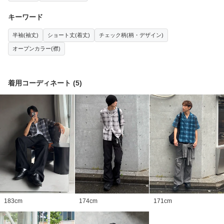
キーワード
半袖(袖丈)
ショート丈(着丈)
チェック柄(柄・デザイン)
オープンカラー(襟)
着用コーディネート
(
5
)
183
cm
174
cm
171
cm