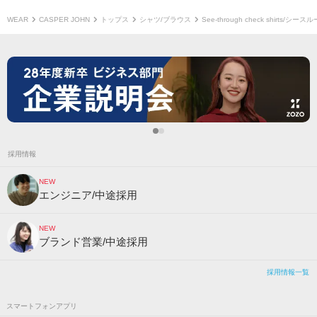
WEAR
CASPER JOHN
トップス
シャツ/ブラウス
See-through check shirts/
採用情報
NEW
エンジニア/中途採用
NEW
ブランド営業/中途採用
採用情報一覧
スマートフォンアプリ