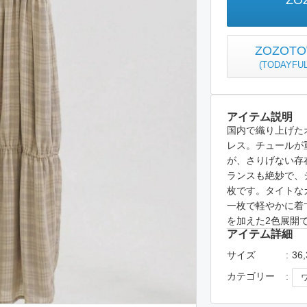
ZO
ZOZO
(
TODAYFU
アイテム説明
国内で織り上げた
レス。チュールが
が、さりげない存
ランスも絶妙で、
枚です。タイトな
一枚で軽やかに着
を加えた2色展開
アイテム詳細
サイズ
36,
カテゴリー