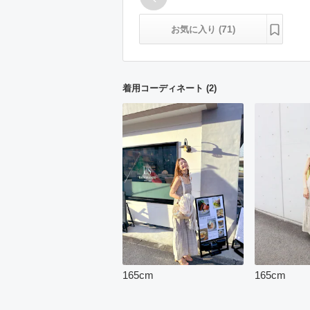
71
お気に入り (
)
着用コーディネート
(
2
)
165
cm
165
cm