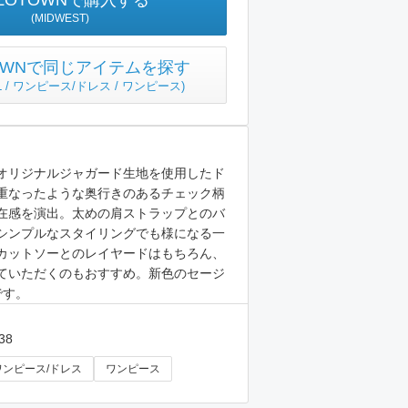
ZOTOWNで購入する
(MIDWEST)
TOWNで同じアイテムを探す
L / ワンピース/ドレス / ワンピース
)
オリジナルジャガード生地を使用したド
重なったような奥行きのあるチェック柄
在感を演出。太めの肩ストラップとのバ
シンプルなスタイリングでも様になる一
カットソーとのレイヤードはもちろん、
ていただくのもおすすめ。新色のセージ
です。
38
ワンピース/ドレス
ワンピース