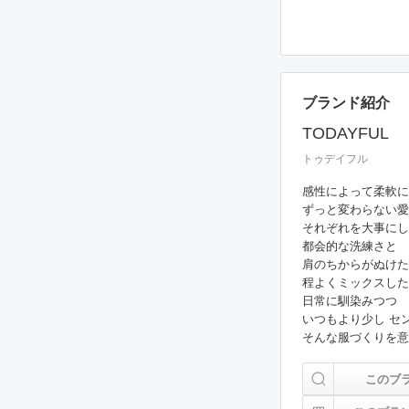
ブランド紹介
TODAYFUL
トゥデイフル
感性によって柔軟に
ずっと変わらない愛
それぞれを大事にし

都会的な洗練さと

肩のちからがぬけた
程よくミックスした
日常に馴染みつつ

いつもより少し セ
そんな服づくりを意
このブ