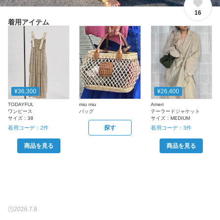
16
着用アイテム
¥36,300
¥26,400
TODAYFUL
miu miu
Ameri
ワンピース
バッグ
テーラードジャケット
サイズ：
38
サイズ：
MEDIUM
探す
着用コーデ：
2
件
着用コーデ：
3
件
商品を見る
商品を見る
2026.7.8