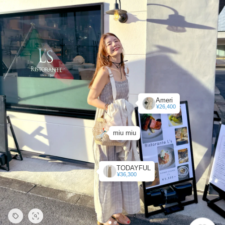
Ameri
¥26,400
miu miu
TODAYFUL
¥36,300