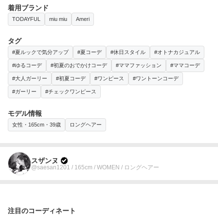
着用ブランド
TODAYFUL
miu miu
Ameri
タグ
#夏ルックで気分アップ
#夏コーデ
#休日スタイル
#オトナカジュアル
#ゆるコーデ
#初夏のおでかけコーデ
#ママファッション
#ママコーデ
#大人ガーリー
#初夏コーデ
#ワンピース
#ワントーンコーデ
#ガーリー
#チェックワンピース
モデル情報
女性・165cm・39歳
ロングヘアー
スザンヌ
@saesan1201 / 165cm / WOMEN / ロングヘアー
注目のコーディネート