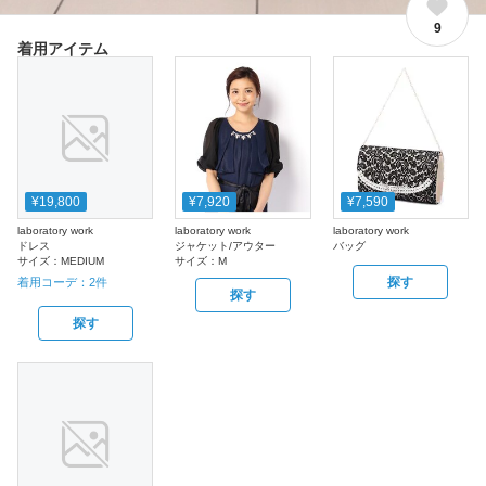
9
着用アイテム
¥19,800
¥7,920
¥7,590
laboratory work
laboratory work
laboratory work
ドレス
ジャケット/アウター
バッグ
サイズ：
MEDIUM
サイズ：
M
探す
着用コーデ：
2
件
探す
探す