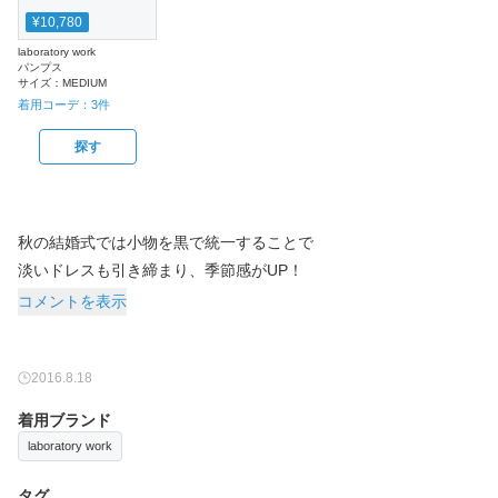
¥10,780
laboratory work
パンプス
サイズ：
MEDIUM
着用コーデ：
3
件
探す
秋の結婚式では小物を黒で統一することで
淡いドレスも引き締まり、季節感がUP！
コメントを表示
2016.8.18
着用ブランド
laboratory work
タグ