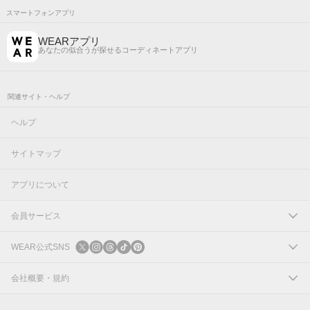
スマートフォンアプリ
WEARアプリ
あなたの似合うが探せるコーディネートアプリ
関連サイト・ヘルプ
ヘルプ
サイトマップ
アプリについて
会員サービス
ログイン
WEAR公式SNS
新規会員登録
X
会社概要・規約
Instagram
コーポレートサイト