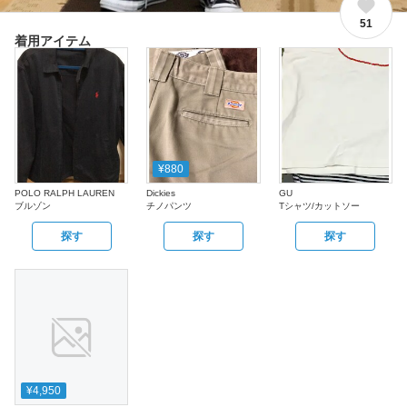
51
着用アイテム
¥880
POLO RALPH LAUREN
Dickies
GU
ブルゾン
チノパンツ
Tシャツ/カットソー
探す
探す
探す
¥4,950