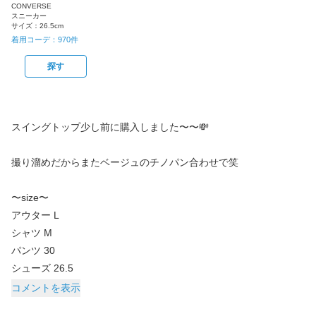
CONVERSE
スニーカー
サイズ：
26.5cm
着用コーデ：
970
件
探す
スイングトップ少し前に購入しました〜〜💸
撮り溜めだからまたベージュのチノパン合わせで笑
〜size〜
アウター L
シャツ M
パンツ 30
シューズ 26.5
コメントを表示