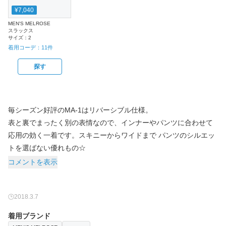
¥7,040
MEN'S MELROSE
スラックス
サイズ：
2
着用コーデ：
11
件
探す
毎シーズン好評のMA-1はリバーシブル仕様。
表と裏でまったく別の表情なので、インナーやパンツに合わせて
応用の効く一着です。スキニーからワイドまで パンツのシルエッ
トを選ばない優れもの☆
コメントを表示
2018.3.7
着用ブランド