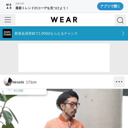
WEAR
アプリで開く
最新トレンドのコーデを見つけよう！
新規会員登録で1,000ptもらえるチャンス
hiroshi
173
cm
MEN'S MELROSE
seesaw
MEN'S MELROSE
MEN'S MELROSE
¥19,800
¥20,900
¥8,140
¥7,040